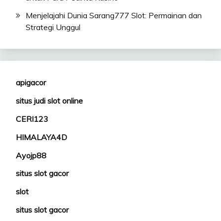
Menjelajahi Dunia Sarang777 Slot: Permainan dan
Strategi Unggul
apigacor
situs judi slot online
CERI123
HIMALAYA4D
Ayojp88
situs slot gacor
slot
situs slot gacor