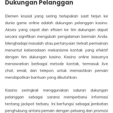
Dukungan Pelanggan
Elemen krusial yang sering terlupakan saat terjun ke
dunia game online adalah dukungan pelanggan kasino.
Akses yang cepat dan efisien ke tim dukungan dapat
secara signifikan mengubah pengalaman bermain Anda.
Menghadapi masalah atau pertanyaan terkait permainan
menuntut keberadaan mekanisme kontak yang efektif
dengan tim dukungan kasino. Kasino online biasanya
menawarkan berbagai metode kontak, termasuk live
chat, email, dan telepon, untuk memastikan pemain
mendapatkan bantuan yang dibutuhkan.
Kasino seringkali menggunakan saluran dukungan
pelanggan sebagai sarana memperbarui informasi
tentang jackpot terbaru. Ini berfungsi sebagai jembatan
penghubung antara pemain dengan peluang dan promosi