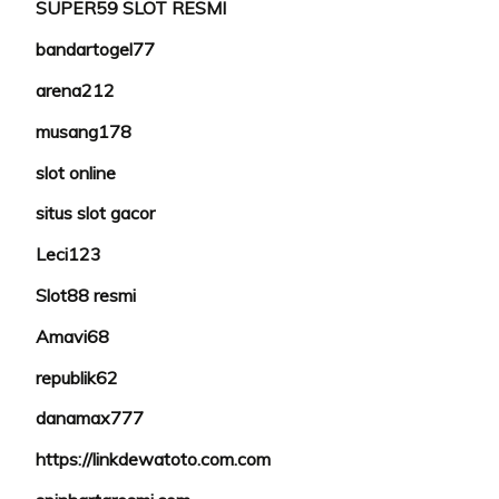
SUPER59 SLOT RESMI
bandartogel77
arena212
musang178
slot online
situs slot gacor
Leci123
Slot88 resmi
Amavi68
republik62
danamax777
https://linkdewatoto.com.com