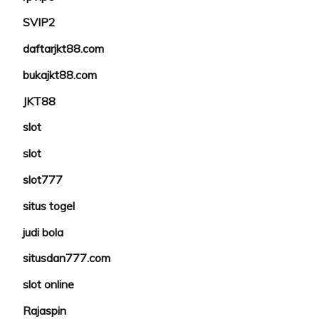
SVIP2
daftarjkt88.com
bukajkt88.com
JKT88
slot
slot
slot777
situs togel
judi bola
situsdan777.com
slot online
Rajaspin