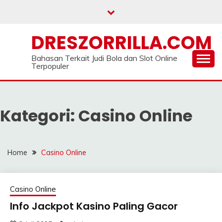
Skip
to
content
DRESZORRILLA.COM
Bahasan Terkait Judi Bola dan Slot Online
Terpopuler
Kategori:
Casino Online
Home
Casino Online
Casino Online
Info Jackpot Kasino Paling Gacor