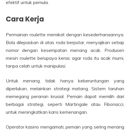
efektif untuk pemula.
Cara Kerja
Permainan roulette memikat dengan kesederhanaannya.
Bola dilepaskan di atas roda berputar, menyajikan setiap
nomor dengan kesempatan menang acak. Produsen
mesin roulette berupaya keras agar roda itu acak murni,
tanpa celah untuk manipulasi.
Untuk menang, tidak hanya keberuntungan yang
diperlukan, melainkan strategi matang. Sistem taruhan
memegang peranan krusial. Pemain dapat memilih dari
berbagai strategi, seperti Martingale atau Fibonacci,
untuk meningkatkan kans kemenangan.
Operator kasino mengamati, pemain yang sering menang