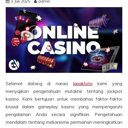
3 Juli 2025
admin
Selamat datang di narasi
lapaktoto
kami yang
menyajikan pengetahuan mutakhir tentang jackpot
kasino. Kami bertujuan untuk membahas faktor-faktor
krusial dalam gameplay kasino yang mempengaruhi
pengalaman Anda secara signifikan. Pengetahuan
mendalam tentang mekanisme permainan meningkatkan