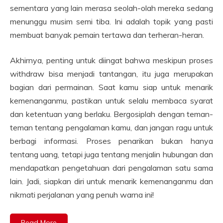
sementara yang lain merasa seolah-olah mereka sedang
menunggu musim semi tiba. Ini adalah topik yang pasti
membuat banyak pemain tertawa dan terheran-heran.
Akhirnya, penting untuk diingat bahwa meskipun proses
withdraw bisa menjadi tantangan, itu juga merupakan
bagian dari permainan. Saat kamu siap untuk menarik
kemenanganmu, pastikan untuk selalu membaca syarat
dan ketentuan yang berlaku. Bergosiplah dengan teman-
teman tentang pengalaman kamu, dan jangan ragu untuk
berbagi informasi. Proses penarikan bukan hanya
tentang uang, tetapi juga tentang menjalin hubungan dan
mendapatkan pengetahuan dari pengalaman satu sama
lain. Jadi, siapkan diri untuk menarik kemenanganmu dan
nikmati perjalanan yang penuh warna ini!
Read More