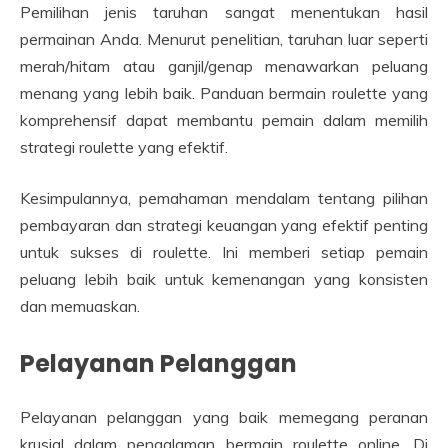
Pemilihan jenis taruhan sangat menentukan hasil
permainan Anda. Menurut penelitian, taruhan luar seperti
merah/hitam atau ganjil/genap menawarkan peluang
menang yang lebih baik. Panduan bermain roulette yang
komprehensif dapat membantu pemain dalam memilih
strategi roulette yang efektif.
Kesimpulannya, pemahaman mendalam tentang pilihan
pembayaran dan strategi keuangan yang efektif penting
untuk sukses di roulette. Ini memberi setiap pemain
peluang lebih baik untuk kemenangan yang konsisten
dan memuaskan.
Pelayanan Pelanggan
Pelayanan pelanggan yang baik memegang peranan
krusial dalam pengalaman bermain roulette online. Di