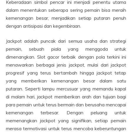
Keberadaan simbol pencar ini menjadi penentu utama
dalam menentukan seberapa sering pemain bisa meraih
kemenangan besar, menjadikan setiap putaran penuh
dengan antisipasi dan kegembiraan.
Jackpot adalah puncak dari semua usaha dan strategi
pemain, sebuah piala yang menggoda untuk
dimenangkan. Slot gacor terbaik dengan pola terkini ini
menawarkan berbagai jenis jackpot, mulai dari jackpot
progresif yang terus bertambah hingga jackpot tetap
yang memberikan kemenangan besar dalam satu
putaran. Seperti lampu mercusuar yang memandu kapal
di malam hari, jackpot memberikan arah dan tujuan bagi
para pemain untuk terus bermain dan berusaha mencapai
kemenangan terbesar. Dengan peluang untuk
memenangkan jackpot yang signifikan, setiap pemain
merasa termotivasi untuk terus mencoba keberuntungan