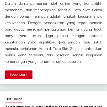
Dalam dunia permainan slot online yang kompetitif,
memahami dan menerapkan rahasia Toto Slot Gacor
dengan bonus melimpah adalah langkah krusial menuju
kesuksesan. Dengan pendekatan yang tepat, pemain
baru dapat menikmati pengalaman bermain yang tidak
hanya seru tetapi juga penuh dengan potensi
keuntungan yang signifikan. Jadi, jangan ragu untuk
memulai perjalanan Anda di Toto Slot Gacor, manfaatkan
bonus yang tersedia, dan rasakan sendiri keajaiban
kemenangan yang menanti di setiap putaran.
Read More
Slot Online