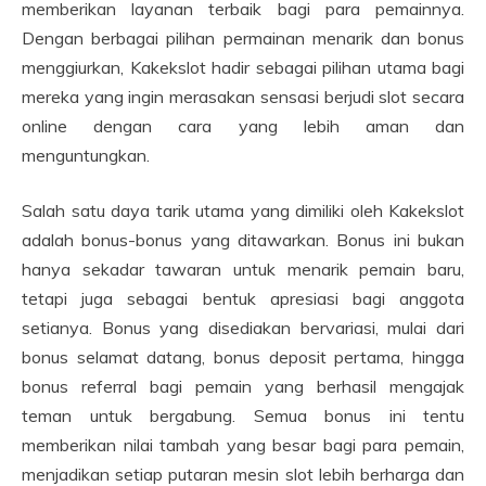
memberikan layanan terbaik bagi para pemainnya.
Dengan berbagai pilihan permainan menarik dan bonus
menggiurkan, Kakekslot hadir sebagai pilihan utama bagi
mereka yang ingin merasakan sensasi berjudi slot secara
online dengan cara yang lebih aman dan
menguntungkan.
Salah satu daya tarik utama yang dimiliki oleh Kakekslot
adalah bonus-bonus yang ditawarkan. Bonus ini bukan
hanya sekadar tawaran untuk menarik pemain baru,
tetapi juga sebagai bentuk apresiasi bagi anggota
setianya. Bonus yang disediakan bervariasi, mulai dari
bonus selamat datang, bonus deposit pertama, hingga
bonus referral bagi pemain yang berhasil mengajak
teman untuk bergabung. Semua bonus ini tentu
memberikan nilai tambah yang besar bagi para pemain,
menjadikan setiap putaran mesin slot lebih berharga dan