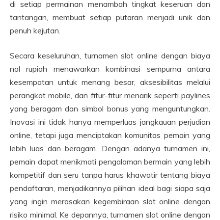
di setiap permainan menambah tingkat keseruan dan
tantangan, membuat setiap putaran menjadi unik dan
penuh kejutan.
Secara keseluruhan, turnamen slot online dengan biaya
nol rupiah menawarkan kombinasi sempurna antara
kesempatan untuk menang besar, aksesibilitas melalui
perangkat mobile, dan fitur-fitur menarik seperti paylines
yang beragam dan simbol bonus yang menguntungkan.
Inovasi ini tidak hanya memperluas jangkauan perjudian
online, tetapi juga menciptakan komunitas pemain yang
lebih luas dan beragam. Dengan adanya turnamen ini,
pemain dapat menikmati pengalaman bermain yang lebih
kompetitif dan seru tanpa harus khawatir tentang biaya
pendaftaran, menjadikannya pilihan ideal bagi siapa saja
yang ingin merasakan kegembiraan slot online dengan
risiko minimal. Ke depannya, turnamen slot online dengan