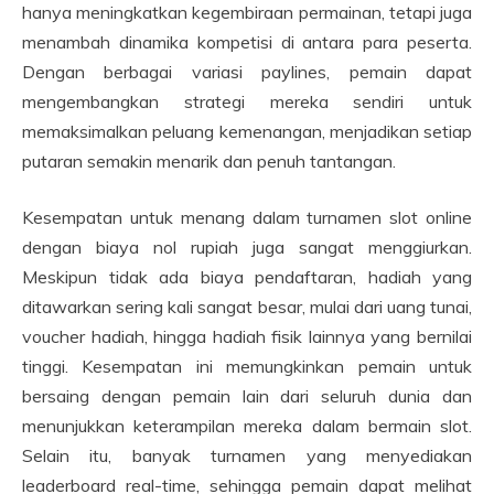
hanya meningkatkan kegembiraan permainan, tetapi juga
menambah dinamika kompetisi di antara para peserta.
Dengan berbagai variasi paylines, pemain dapat
mengembangkan strategi mereka sendiri untuk
memaksimalkan peluang kemenangan, menjadikan setiap
putaran semakin menarik dan penuh tantangan.
Kesempatan untuk menang dalam turnamen slot online
dengan biaya nol rupiah juga sangat menggiurkan.
Meskipun tidak ada biaya pendaftaran, hadiah yang
ditawarkan sering kali sangat besar, mulai dari uang tunai,
voucher hadiah, hingga hadiah fisik lainnya yang bernilai
tinggi. Kesempatan ini memungkinkan pemain untuk
bersaing dengan pemain lain dari seluruh dunia dan
menunjukkan keterampilan mereka dalam bermain slot.
Selain itu, banyak turnamen yang menyediakan
leaderboard real-time, sehingga pemain dapat melihat