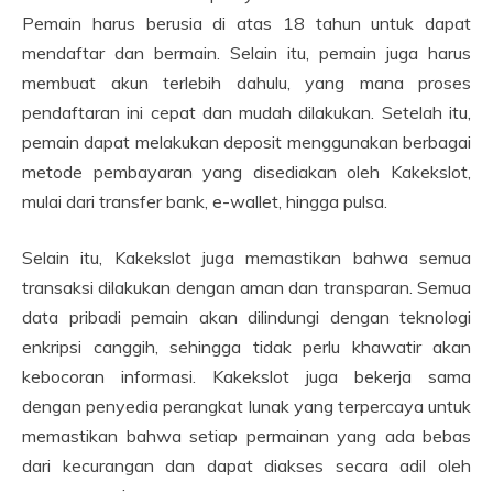
Pemain harus berusia di atas 18 tahun untuk dapat
mendaftar dan bermain. Selain itu, pemain juga harus
membuat akun terlebih dahulu, yang mana proses
pendaftaran ini cepat dan mudah dilakukan. Setelah itu,
pemain dapat melakukan deposit menggunakan berbagai
metode pembayaran yang disediakan oleh Kakekslot,
mulai dari transfer bank, e-wallet, hingga pulsa.
Selain itu, Kakekslot juga memastikan bahwa semua
transaksi dilakukan dengan aman dan transparan. Semua
data pribadi pemain akan dilindungi dengan teknologi
enkripsi canggih, sehingga tidak perlu khawatir akan
kebocoran informasi. Kakekslot juga bekerja sama
dengan penyedia perangkat lunak yang terpercaya untuk
memastikan bahwa setiap permainan yang ada bebas
dari kecurangan dan dapat diakses secara adil oleh