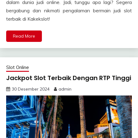
dalam dunia judi online. Jadi, tunggu apa lagi? Segera
bergabung dan nikmati pengalaman bermain judi slot
terbaik di Kakekslot!
Read More
Slot Online
Jackpot Slot Terbaik Dengan RTP Tinggi
30 Desember 2024
admin