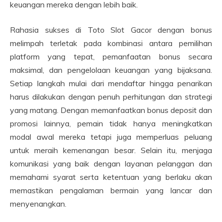
keuangan mereka dengan lebih baik.
Rahasia sukses di Toto Slot Gacor dengan bonus
melimpah terletak pada kombinasi antara pemilihan
platform yang tepat, pemanfaatan bonus secara
maksimal, dan pengelolaan keuangan yang bijaksana.
Setiap langkah mulai dari mendaftar hingga penarikan
harus dilakukan dengan penuh perhitungan dan strategi
yang matang. Dengan memanfaatkan bonus deposit dan
promosi lainnya, pemain tidak hanya meningkatkan
modal awal mereka tetapi juga memperluas peluang
untuk meraih kemenangan besar. Selain itu, menjaga
komunikasi yang baik dengan layanan pelanggan dan
memahami syarat serta ketentuan yang berlaku akan
memastikan pengalaman bermain yang lancar dan
menyenangkan.