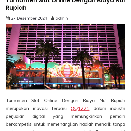
Turnamen Slot Online Dengan Biaya Nol
Rupiah
27 Desember 2024
admin
Turnamen Slot Online Dengan Biaya Nol Rupiah
merupakan inovasi terbaru
QQ1221
dalam industri
perjudian digital yang memungkinkan pemain
berkompetisi untuk memenangkan hadiah menarik tanpa