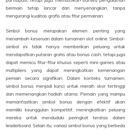
bermain tetap lancar dan menyenangkan, tanpa
mengurangi kualitas grafis atau fitur permainan.
Simbol bonus merupakan elemen penting yang
menambah keseruan dalam turnamen slot online. Simbol-
simbol ini tidak hanya memberikan peluang untuk
mendapatkan putaran gratis atau bonus cash, tetapi juga
dapat memicu fitur-fitur khusus seperti mini-games atau
multipliers yang dapat meningkatkan kemenangan
pemain secara signifikan. Dalam konteks turnamen,
simbol bonus menjadi kunci untuk meraih skor tertinggi
dan memenangkan hadiah utama. Pemain yang mampu
memanfaatkan simbol bonus dengan efektif akan
memiliki keunggulan kompetitif, meningkatkan peluang
mereka untuk menduduki peringkat teratas dalam
leaderboard. Selain itu, variasi simbol bonus yang berbeda