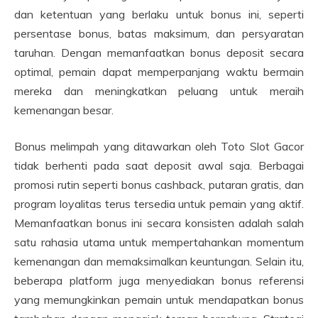
dan ketentuan yang berlaku untuk bonus ini, seperti
persentase bonus, batas maksimum, dan persyaratan
taruhan. Dengan memanfaatkan bonus deposit secara
optimal, pemain dapat memperpanjang waktu bermain
mereka dan meningkatkan peluang untuk meraih
kemenangan besar.
Bonus melimpah yang ditawarkan oleh Toto Slot Gacor
tidak berhenti pada saat deposit awal saja. Berbagai
promosi rutin seperti bonus cashback, putaran gratis, dan
program loyalitas terus tersedia untuk pemain yang aktif.
Memanfaatkan bonus ini secara konsisten adalah salah
satu rahasia utama untuk mempertahankan momentum
kemenangan dan memaksimalkan keuntungan. Selain itu,
beberapa platform juga menyediakan bonus referensi
yang memungkinkan pemain untuk mendapatkan bonus