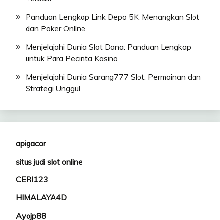
Panduan Lengkap Link Depo 5K: Menangkan Slot
dan Poker Online
Menjelajahi Dunia Slot Dana: Panduan Lengkap
untuk Para Pecinta Kasino
Menjelajahi Dunia Sarang777 Slot: Permainan dan
Strategi Unggul
apigacor
situs judi slot online
CERI123
HIMALAYA4D
Ayojp88