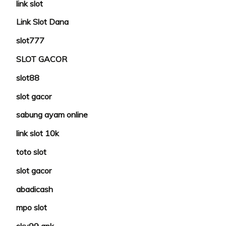
link slot
Link Slot Dana
slot777
SLOT GACOR
slot88
slot gacor
sabung ayam online
link slot 10k
toto slot
slot gacor
abadicash
mpo slot