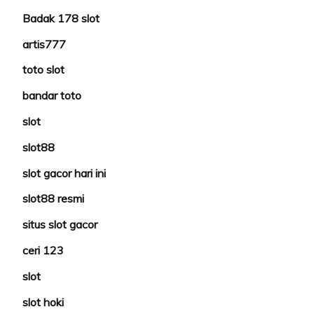
Badak 178 slot
artis777
toto slot
bandar toto
slot
slot88
slot gacor hari ini
slot88 resmi
situs slot gacor
ceri 123
slot
slot hoki