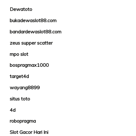
Dewatoto
bukadewaslot88.com
bandardewaslot88.com
zeus supper scatter
mpo slot
bospragmax1000
target4d
wayang8899
situs toto
4d
robopragma
Slot Gacor Hari Ini