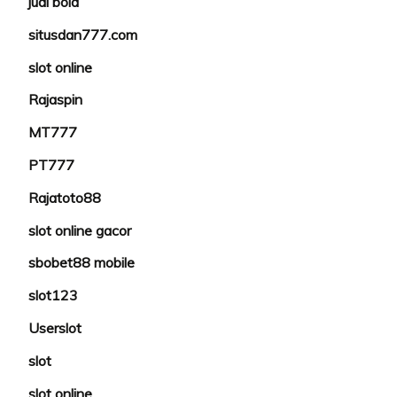
judi bola
situsdan777.com
slot online
Rajaspin
MT777
PT777
Rajatoto88
slot online gacor
sbobet88 mobile
slot123
Userslot
slot
slot online