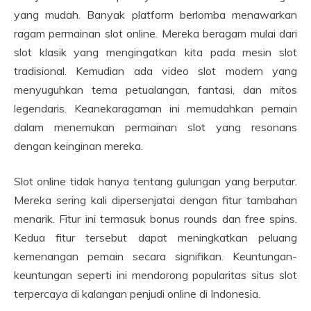
yang mudah. Banyak platform berlomba menawarkan
ragam permainan slot online. Mereka beragam mulai dari
slot klasik yang mengingatkan kita pada mesin slot
tradisional. Kemudian ada video slot modern yang
menyuguhkan tema petualangan, fantasi, dan mitos
legendaris. Keanekaragaman ini memudahkan pemain
dalam menemukan permainan slot yang resonans
dengan keinginan mereka.
Slot online tidak hanya tentang gulungan yang berputar.
Mereka sering kali dipersenjatai dengan fitur tambahan
menarik. Fitur ini termasuk bonus rounds dan free spins.
Kedua fitur tersebut dapat meningkatkan peluang
kemenangan pemain secara signifikan. Keuntungan-
keuntungan seperti ini mendorong popularitas situs slot
terpercaya di kalangan penjudi online di Indonesia.