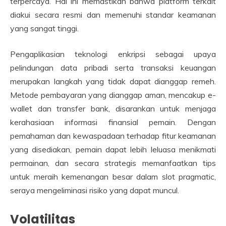
terpercaya. Hal ini memastikan bahwa platform terkait
diakui secara resmi dan memenuhi standar keamanan
yang sangat tinggi.
Pengaplikasian teknologi enkripsi sebagai upaya
pelindungan data pribadi serta transaksi keuangan
merupakan langkah yang tidak dapat dianggap remeh.
Metode pembayaran yang dianggap aman, mencakup e-
wallet dan transfer bank, disarankan untuk menjaga
kerahasiaan informasi finansial pemain. Dengan
pemahaman dan kewaspadaan terhadap fitur keamanan
yang disediakan, pemain dapat lebih leluasa menikmati
permainan, dan secara strategis memanfaatkan tips
untuk meraih kemenangan besar dalam slot pragmatic,
seraya mengeliminasi risiko yang dapat muncul.
Volatilitas