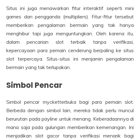
Situs ini juga menawarkan fitur interaktif seperti mini
games dan pengganda (multipliers). Fitur-fitur tersebut
memberikan pengalaman bermain yang tak hanya
menghibur tapi juga menguntungkan. Oleh karena itu,
dalam pencarian slot terbaik tanpa verifikasi,
kepercayaan para pemain cenderung berpaling ke situs
slot terpercaya. Situs-situs ini menjamin pengalaman
bermain yang tak terlupakan.
Simbol Pencar
Simbol pencar mycketterbuka bagi para pemain slot.
Berbeda dengan simbol lain, mereka tidak perlu muncul
berurutan pada payline untuk menang. Keberadaannya di
mana saja pada gulungan memberikan kemenangan. Ini
menjadikan slot gacor tanpa verifikasi menarik bagi