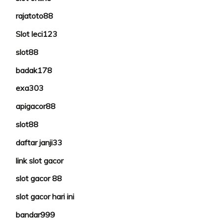
rajatoto88
Slot leci123
slot88
badak178
exa303
apigacor88
slot88
daftar janji33
link slot gacor
slot gacor 88
slot gacor hari ini
bandar999