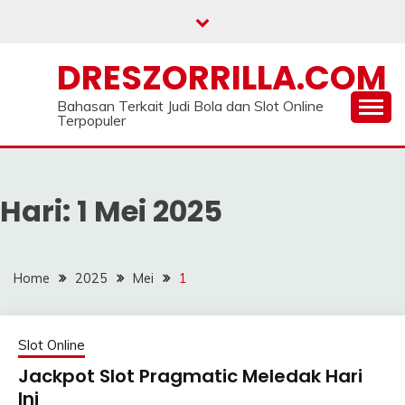
Skip
to
content
DRESZORRILLA.COM
Bahasan Terkait Judi Bola dan Slot Online
Terpopuler
Hari:
1 Mei 2025
Home
2025
Mei
1
Slot Online
Jackpot Slot Pragmatic Meledak Hari
Ini