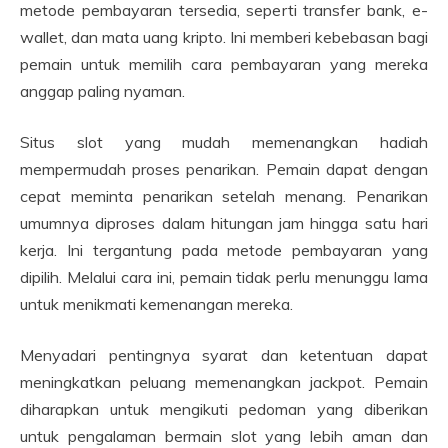
metode pembayaran tersedia, seperti transfer bank, e-
wallet, dan mata uang kripto. Ini memberi kebebasan bagi
pemain untuk memilih cara pembayaran yang mereka
anggap paling nyaman.
Situs slot yang mudah memenangkan hadiah
mempermudah proses penarikan. Pemain dapat dengan
cepat meminta penarikan setelah menang. Penarikan
umumnya diproses dalam hitungan jam hingga satu hari
kerja. Ini tergantung pada metode pembayaran yang
dipilih. Melalui cara ini, pemain tidak perlu menunggu lama
untuk menikmati kemenangan mereka.
Menyadari pentingnya syarat dan ketentuan dapat
meningkatkan peluang memenangkan jackpot. Pemain
diharapkan untuk mengikuti pedoman yang diberikan
untuk pengalaman bermain slot yang lebih aman dan