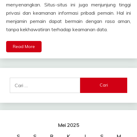
menyenangkan. Situs-situs ini juga menjunjung tinggi
privasi dan keamanan informasi pribadi pemain. Hal ini
menjamin pemain dapat bermain dengan rasa aman,
tanpa kekhawatiran terhadap keamanan data.
Read More
Cari
untuk:
Mei 2025
S
S
R
K
J
S
M