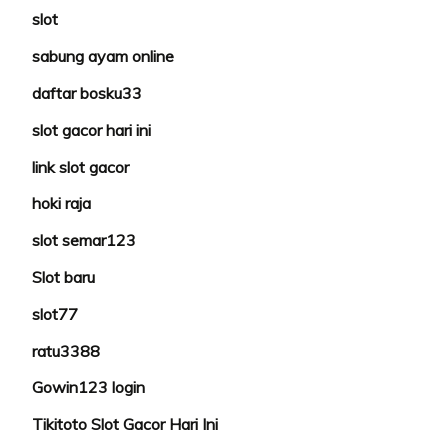
slot
sabung ayam online
daftar bosku33
slot gacor hari ini
link slot gacor
hoki raja
slot semar123
Slot baru
slot77
ratu3388
Gowin123 login
Tikitoto Slot Gacor Hari Ini