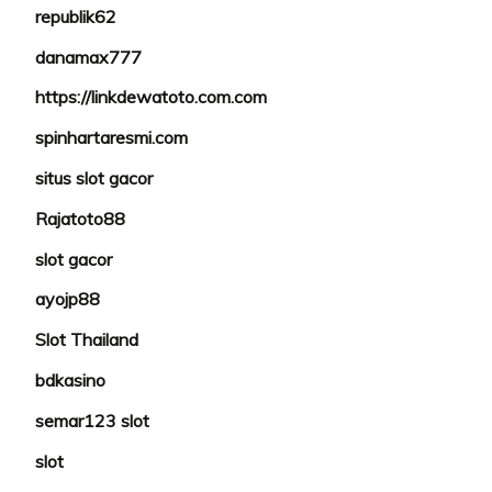
republik62
danamax777
https://linkdewatoto.com.com
spinhartaresmi.com
situs slot gacor
Rajatoto88
slot gacor
ayojp88
Slot Thailand
bdkasino
semar123 slot
slot