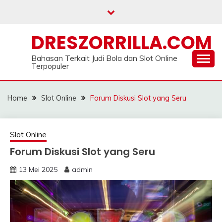
Skip
to
content
DRESZORRILLA.COM
Bahasan Terkait Judi Bola dan Slot Online
Terpopuler
Home
Slot Online
Forum Diskusi Slot yang Seru
Slot Online
Forum Diskusi Slot yang Seru
13 Mei 2025
admin