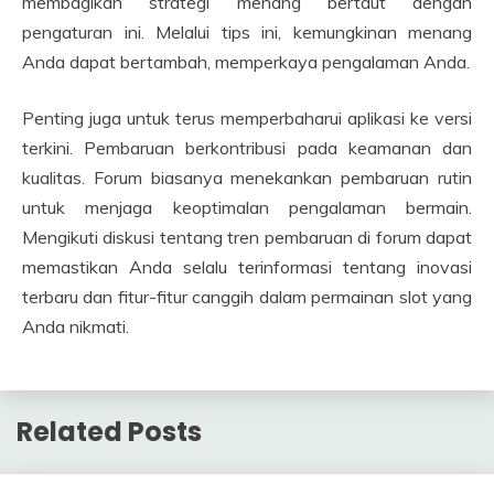
membagikan strategi menang bertaut dengan
pengaturan ini. Melalui tips ini, kemungkinan menang
Anda dapat bertambah, memperkaya pengalaman Anda.
Penting juga untuk terus memperbaharui aplikasi ke versi
terkini. Pembaruan berkontribusi pada keamanan dan
kualitas. Forum biasanya menekankan pembaruan rutin
untuk menjaga keoptimalan pengalaman bermain.
Mengikuti diskusi tentang tren pembaruan di forum dapat
memastikan Anda selalu terinformasi tentang inovasi
terbaru dan fitur-fitur canggih dalam permainan slot yang
Anda nikmati.
Related Posts