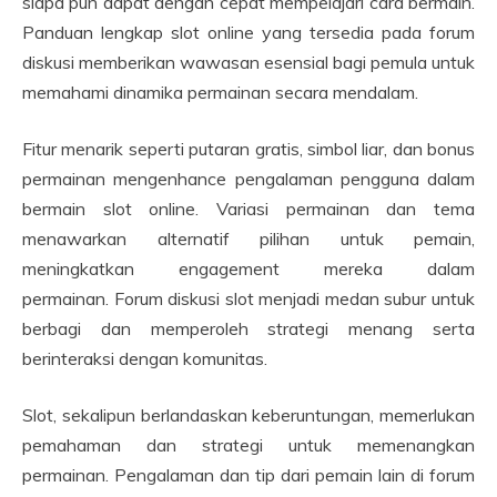
siapa pun dapat dengan cepat mempelajari cara bermain.
Panduan lengkap slot online yang tersedia pada forum
diskusi memberikan wawasan esensial bagi pemula untuk
memahami dinamika permainan secara mendalam.
Fitur menarik seperti putaran gratis, simbol liar, dan bonus
permainan mengenhance pengalaman pengguna dalam
bermain slot online. Variasi permainan dan tema
menawarkan alternatif pilihan untuk pemain,
meningkatkan engagement mereka dalam
permainan. Forum diskusi slot menjadi medan subur untuk
berbagi dan memperoleh strategi menang serta
berinteraksi dengan komunitas.
Slot, sekalipun berlandaskan keberuntungan, memerlukan
pemahaman dan strategi untuk memenangkan
permainan. Pengalaman dan tip dari pemain lain di forum