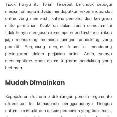
Tidak hanya itu, forum tersebut bertindak sebagai
medium di mana individu mendapatkan rekomendasi slot
online yang memenuhi kriteria personal dan keinginan
mutu permainan. Keaktifan dalam forum semacam ini
tidak hanya mengasah kemampuan bertaruh, melainkan
juga mendukung membina jaringan pendukung yang
proaktif. Bergabung dengan forum ini mendorong
peningkatan dalam perjudian online Anda, seraya
menempatkan Anda dalam lingkaran pendukung yang
berharga.
Mudah Dimainkan
Kepopuleran slot online di kalangan pemain largamente
dikreditkan ke kemudahan penggunaannya. Dengan
antarmuka intuitif dan desain permainan yang tidak rumit,