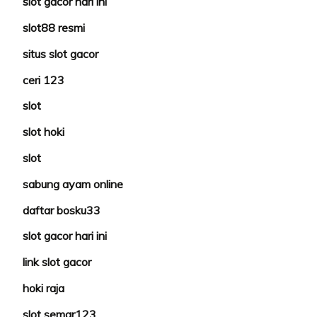
slot gacor hari ini
slot88 resmi
situs slot gacor
ceri 123
slot
slot hoki
slot
sabung ayam online
daftar bosku33
slot gacor hari ini
link slot gacor
hoki raja
slot semar123