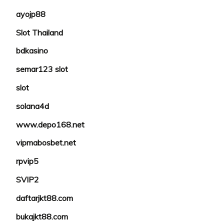
ayojp88
Slot Thailand
bdkasino
semar123 slot
slot
solana4d
www.depo168.net
vipmabosbet.net
rpvip5
SVIP2
daftarjkt88.com
bukajkt88.com