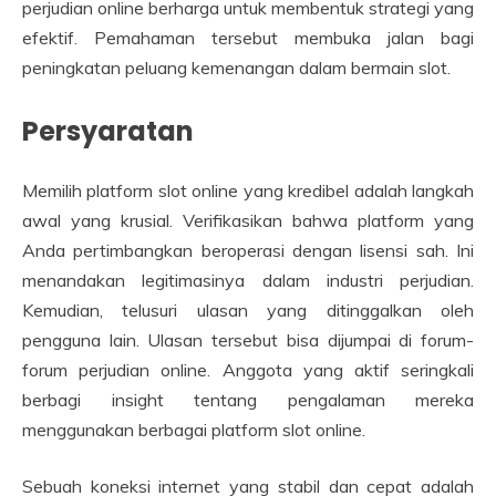
perjudian online berharga untuk membentuk strategi yang
efektif. Pemahaman tersebut membuka jalan bagi
peningkatan peluang kemenangan dalam bermain slot.
Persyaratan
Memilih platform slot online yang kredibel adalah langkah
awal yang krusial. Verifikasikan bahwa platform yang
Anda pertimbangkan beroperasi dengan lisensi sah. Ini
menandakan legitimasinya dalam industri perjudian.
Kemudian, telusuri ulasan yang ditinggalkan oleh
pengguna lain. Ulasan tersebut bisa dijumpai di forum-
forum perjudian online. Anggota yang aktif seringkali
berbagi insight tentang pengalaman mereka
menggunakan berbagai platform slot online.
Sebuah koneksi internet yang stabil dan cepat adalah