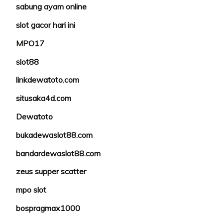
sabung ayam online
slot gacor hari ini
MPO17
slot88
linkdewatoto.com
situsaka4d.com
Dewatoto
bukadewaslot88.com
bandardewaslot88.com
zeus supper scatter
mpo slot
bospragmax1000