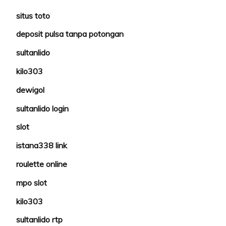
situs toto
deposit pulsa tanpa potongan
sultanlido
kilo303
dewigol
sultanlido login
slot
istana338 link
roulette online
mpo slot
kilo303
sultanlido rtp