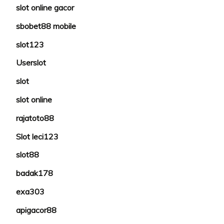
slot online gacor
sbobet88 mobile
slot123
Userslot
slot
slot online
rajatoto88
Slot leci123
slot88
badak178
exa303
apigacor88