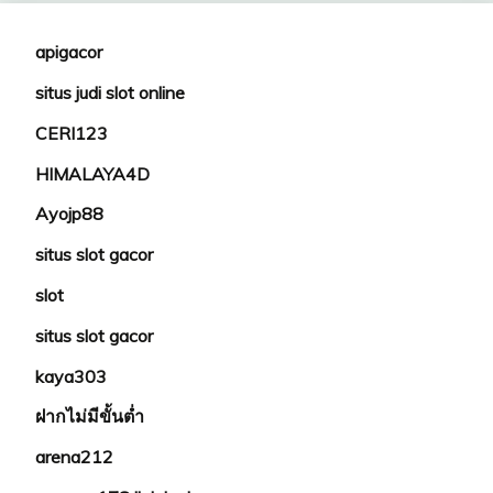
apigacor
situs judi slot online
CERI123
HIMALAYA4D
Ayojp88
situs slot gacor
slot
situs slot gacor
kaya303
ฝากไม่มีขั้นต่ำ
arena212