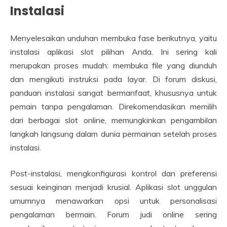
Instalasi
Menyelesaikan unduhan membuka fase berikutnya, yaitu
instalasi aplikasi slot pilihan Anda. Ini sering kali
merupakan proses mudah: membuka file yang diunduh
dan mengikuti instruksi pada layar. Di forum diskusi,
panduan instalasi sangat bermanfaat, khususnya untuk
pemain tanpa pengalaman. Direkomendasikan memilih
dari berbagai slot online, memungkinkan pengambilan
langkah langsung dalam dunia permainan setelah proses
instalasi.
Post-instalasi, mengkonfigurasi kontrol dan preferensi
sesuai keinginan menjadi krusial. Aplikasi slot unggulan
umumnya menawarkan opsi untuk personalisasi
pengalaman bermain. Forum judi online sering