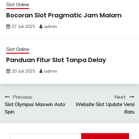
Slot Online
Bocoran Slot Pragmatic Jam Malam
27 Juli 2025
admin
Slot Online
Panduan Fitur Slot Tanpa Delay
20 Juli 2025
admin
Navigasi
Previous:
Next:
Slot Olympus Maxwin Auto
Website Slot Update Versi
pos
Spin
Baru
Cari