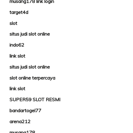
musang178 link login
target4d
slot
situs judi slot online
indo62
link slot
situs judi slot online
slot online terpercaya
link slot
SUPER59 SLOT RESMI
bandartogel77
arena212
musang178