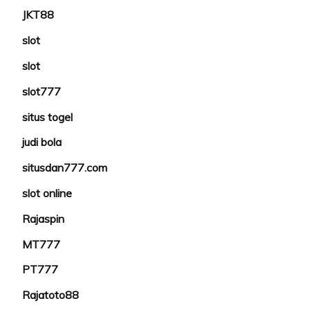
JKT88
slot
slot
slot777
situs togel
judi bola
situsdan777.com
slot online
Rajaspin
MT777
PT777
Rajatoto88