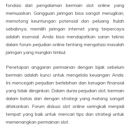
fondasi dari pengalaman bermain slot online yang
memuaskan. Gangguan jaringan bisa sangat merugikan,
memotong keuntungan potensial dan peluang. Itulah
sebabnya, memilih jaringan internet yang terpercaya
adalah esensial. Anda bisa mendapatkan saran teknis
dalam forum perjudian online tentang mengatasi masalah
jaringan yang mungkin timbul.
Penetapan anggaran permainan dengan bijak sebelum
bermain adalah kunci untuk mengelola keuangan Anda.
Ini mencegah perjudian berlebihan dan kerugian finansial
yang tidak diinginkan. Dalam dunia perjudian slot, bermain
dalam batas dan dengan strategi yang matang sangat
ditekankan. Forum diskusi slot online seringkali menjadi
tempat yang baik untuk mencari tips dan strategi untuk
memenangkan permainan slot.