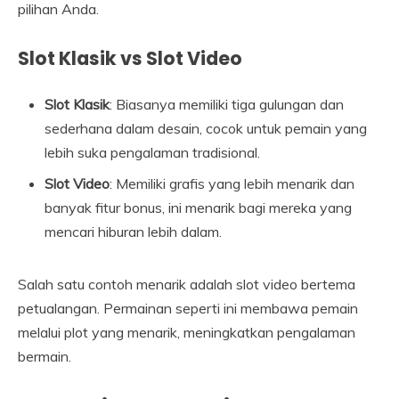
pilihan Anda.
Slot Klasik vs Slot Video
Slot Klasik
: Biasanya memiliki tiga gulungan dan
sederhana dalam desain, cocok untuk pemain yang
lebih suka pengalaman tradisional.
Slot Video
: Memiliki grafis yang lebih menarik dan
banyak fitur bonus, ini menarik bagi mereka yang
mencari hiburan lebih dalam.
Salah satu contoh menarik adalah slot video bertema
petualangan. Permainan seperti ini membawa pemain
melalui plot yang menarik, meningkatkan pengalaman
bermain.