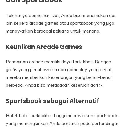
Tak hanya permainan slot, Anda bisa menemukan opsi
lain seperti arcade games atau sportsbook yang juga
menawarkan berbagai peluang untuk menang.
Keunikan Arcade Games
Permainan arcade memiliki daya tarik khas. Dengan
grafis yang penuh warna dan gameplay yang cepat,
mereka memberikan kesenangan yang benar-benar
berbeda. Anda bisa merasakan keseruan dari >
Sportsbook sebagai Alternatif
Hotel-hotel berkualitas tinggi menawarkan sportsbook
yang memungkinkan Anda bertaruh pada pertandingan