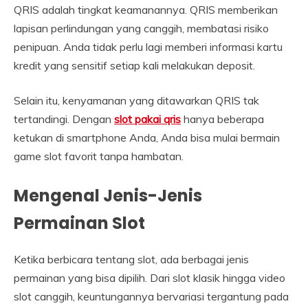
QRIS adalah tingkat keamanannya. QRIS memberikan
lapisan perlindungan yang canggih, membatasi risiko
penipuan. Anda tidak perlu lagi memberi informasi kartu
kredit yang sensitif setiap kali melakukan deposit.
Selain itu, kenyamanan yang ditawarkan QRIS tak
tertandingi. Dengan
slot pakai qris
hanya beberapa
ketukan di smartphone Anda, Anda bisa mulai bermain
game slot favorit tanpa hambatan.
Mengenal Jenis-Jenis
Permainan Slot
Ketika berbicara tentang slot, ada berbagai jenis
permainan yang bisa dipilih. Dari slot klasik hingga video
slot canggih, keuntungannya bervariasi tergantung pada