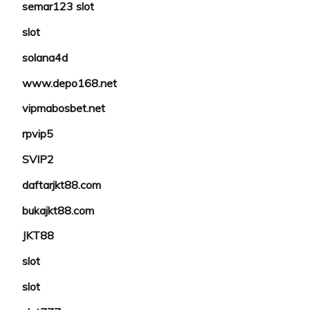
semar123 slot
slot
solana4d
www.depo168.net
vipmabosbet.net
rpvip5
SVIP2
daftarjkt88.com
bukajkt88.com
JKT88
slot
slot