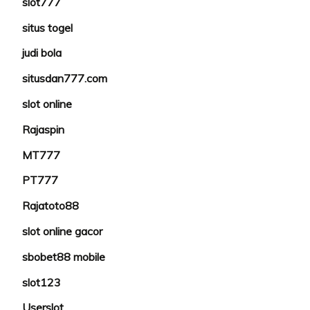
slot777
situs togel
judi bola
situsdan777.com
slot online
Rajaspin
MT777
PT777
Rajatoto88
slot online gacor
sbobet88 mobile
slot123
Userslot