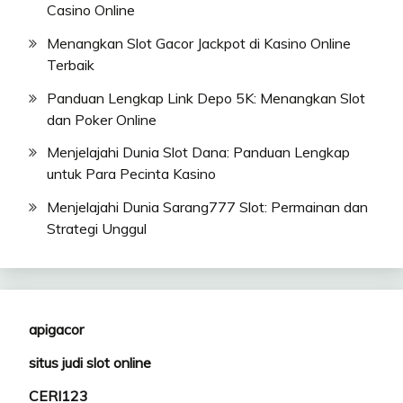
Casino Online
Menangkan Slot Gacor Jackpot di Kasino Online
Terbaik
Panduan Lengkap Link Depo 5K: Menangkan Slot
dan Poker Online
Menjelajahi Dunia Slot Dana: Panduan Lengkap
untuk Para Pecinta Kasino
Menjelajahi Dunia Sarang777 Slot: Permainan dan
Strategi Unggul
apigacor
situs judi slot online
CERI123