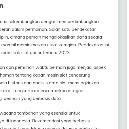
n
r harus dikembangkan dengan mempertimbangkan
erperan dalam permainan. Salah satu pendekatan
siplin, dimana pemain mengalokasikan dana secara
tu sambil meminimalkan risiko kerugian. Pendekatan ini
orasi link slot gacor terbaru 2023.
inan dan pemilihan waktu bermain juga menjadi aspek
mahaman tentang kapan mesin slot cenderung
a historis dan analisis data slot memungkinkan
reka. Langkah ini mencerminkan integrasi
i bermain yang berbasis data.
n wacana tambahan yang esensial untuk
aya di Indonesia. Rekomendasi yang berbasis
tersebut mendukung pemain dalam memilih situs