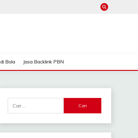
udi Bola
Jasa Backlink PBN
Cari
untuk: