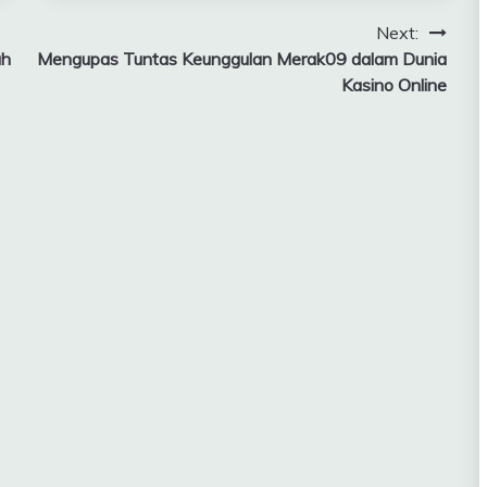
Next:
ah
Mengupas Tuntas Keunggulan Merak09 dalam Dunia
Kasino Online