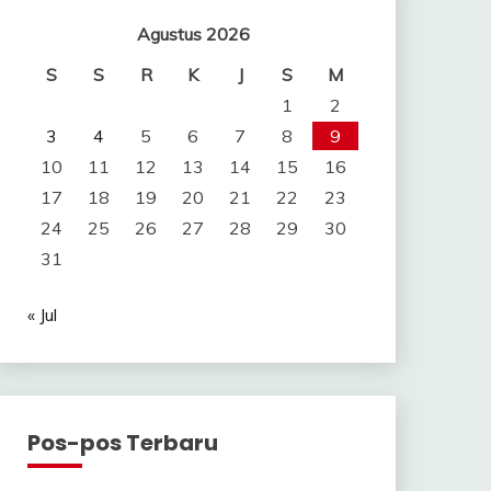
Agustus 2026
S
S
R
K
J
S
M
1
2
3
4
5
6
7
8
9
10
11
12
13
14
15
16
17
18
19
20
21
22
23
24
25
26
27
28
29
30
31
« Jul
Pos-pos Terbaru