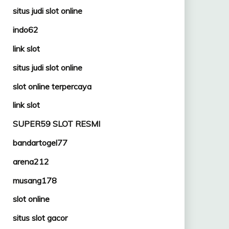
situs judi slot online
indo62
link slot
situs judi slot online
slot online terpercaya
link slot
SUPER59 SLOT RESMI
bandartogel77
arena212
musang178
slot online
situs slot gacor