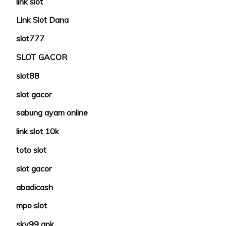
link slot
Link Slot Dana
slot777
SLOT GACOR
slot88
slot gacor
sabung ayam online
link slot 10k
toto slot
slot gacor
abadicash
mpo slot
sky99 apk