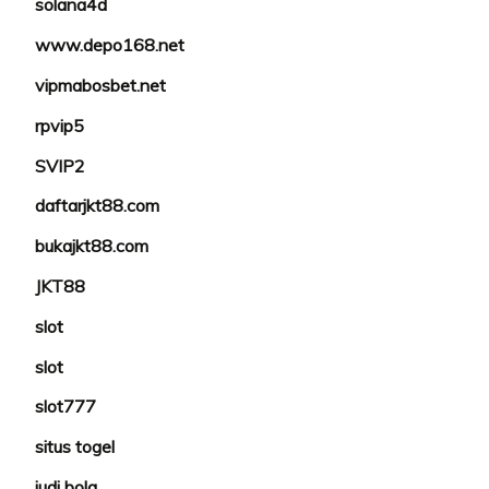
solana4d
www.depo168.net
vipmabosbet.net
rpvip5
SVIP2
daftarjkt88.com
bukajkt88.com
JKT88
slot
slot
slot777
situs togel
judi bola