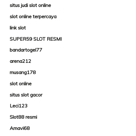
situs judi slot online
slot online terpercaya
link slot
SUPER59 SLOT RESMI
bandartogel77
arena212
musang178
slot online
situs slot gacor
Leci123
Slot88 resmi
Amavi68