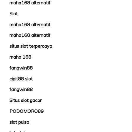
maha168 alternatif
Slot
maha168 alternatif
maha168 alternatif
situs slot terpercaya
maha 168
fangwin88
cipit88 slot
fangwin88
Situs slot gacor
PODOMORO89
slot pulsa