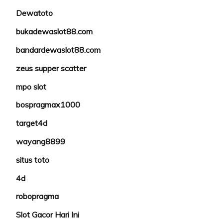
Dewatoto
bukadewaslot88.com
bandardewaslot88.com
zeus supper scatter
mpo slot
bospragmax1000
target4d
wayang8899
situs toto
4d
robopragma
Slot Gacor Hari Ini