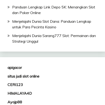
Panduan Lengkap Link Depo 5K: Menangkan Slot
dan Poker Online
Menjelajahi Dunia Slot Dana: Panduan Lengkap
untuk Para Pecinta Kasino
Menjelajahi Dunia Sarang777 Slot: Permainan dan
Strategi Unggul
apigacor
situs judi slot online
CERI123
HIMALAYA4D
Ayojp88