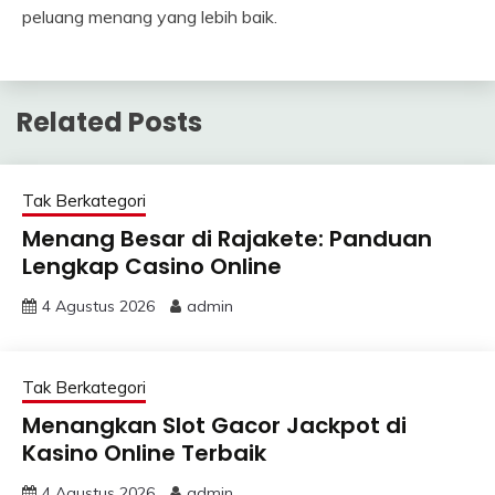
peluang menang yang lebih baik.
Related Posts
Tak Berkategori
Menang Besar di Rajakete: Panduan
Lengkap Casino Online
4 Agustus 2026
admin
Tak Berkategori
Menangkan Slot Gacor Jackpot di
Kasino Online Terbaik
4 Agustus 2026
admin