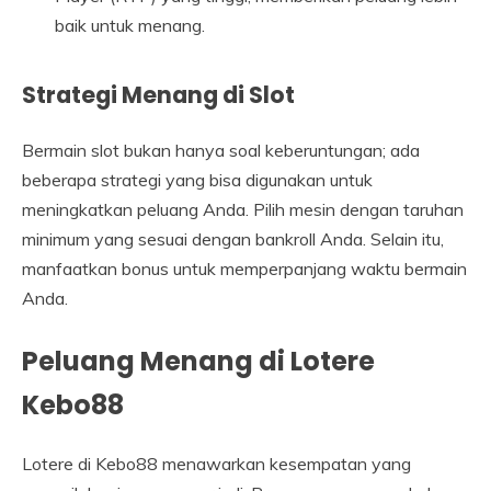
baik untuk menang.
Strategi Menang di Slot
Bermain slot bukan hanya soal keberuntungan; ada
beberapa strategi yang bisa digunakan untuk
meningkatkan peluang Anda. Pilih mesin dengan taruhan
minimum yang sesuai dengan bankroll Anda. Selain itu,
manfaatkan bonus untuk memperpanjang waktu bermain
Anda.
Peluang Menang di Lotere
Kebo88
Lotere di Kebo88 menawarkan kesempatan yang