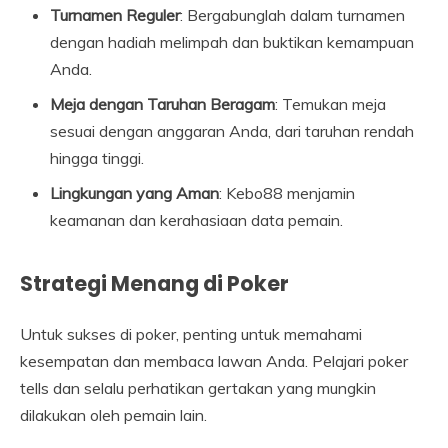
Turnamen Reguler
: Bergabunglah dalam turnamen
dengan hadiah melimpah dan buktikan kemampuan
Anda.
Meja dengan Taruhan Beragam
: Temukan meja
sesuai dengan anggaran Anda, dari taruhan rendah
hingga tinggi.
Lingkungan yang Aman
: Kebo88 menjamin
keamanan dan kerahasiaan data pemain.
Strategi Menang di Poker
Untuk sukses di poker, penting untuk memahami
kesempatan dan membaca lawan Anda. Pelajari poker
tells dan selalu perhatikan gertakan yang mungkin
dilakukan oleh pemain lain.