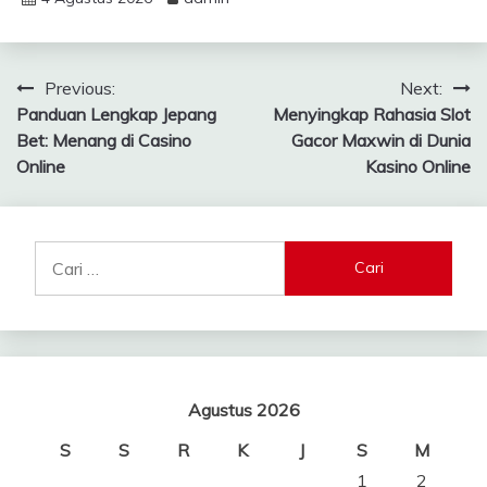
Navigasi
Previous:
Next:
Panduan Lengkap Jepang
Menyingkap Rahasia Slot
pos
Bet: Menang di Casino
Gacor Maxwin di Dunia
Online
Kasino Online
Cari
untuk:
Agustus 2026
S
S
R
K
J
S
M
1
2