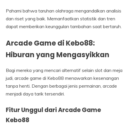
Pahami bahwa taruhan olahraga mengandalkan analisis
dan riset yang baik. Memanfaatkan statistik dan tren
dapat memberikan keunggulan tambahan saat bertaruh.
Arcade Game di Kebo88:
Hiburan yang Mengasyikkan
Bagi mereka yang mencari alternatif selain slot dan meja
judi, arcade game di Kebo88 menawarkan kesenangan
tanpa henti. Dengan berbagai jenis permainan, arcade
menjadi daya tarik tersendiri.
Fitur Unggul dari Arcade Game
Kebo88