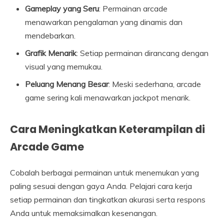
Gameplay yang Seru
: Permainan arcade
menawarkan pengalaman yang dinamis dan
mendebarkan.
Grafik Menarik
: Setiap permainan dirancang dengan
visual yang memukau.
Peluang Menang Besar
: Meski sederhana, arcade
game sering kali menawarkan jackpot menarik.
Cara Meningkatkan Keterampilan di
Arcade Game
Cobalah berbagai permainan untuk menemukan yang
paling sesuai dengan gaya Anda. Pelajari cara kerja
setiap permainan dan tingkatkan akurasi serta respons
Anda untuk memaksimalkan kesenangan.