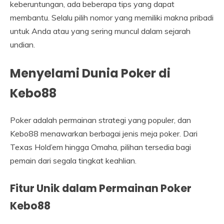
keberuntungan, ada beberapa tips yang dapat
membantu. Selalu pilih nomor yang memiliki makna pribadi
untuk Anda atau yang sering muncul dalam sejarah
undian.
Menyelami Dunia Poker di
Kebo88
Poker adalah permainan strategi yang populer, dan
Kebo88 menawarkan berbagai jenis meja poker. Dari
Texas Hold’em hingga Omaha, pilihan tersedia bagi
pemain dari segala tingkat keahlian.
Fitur Unik dalam Permainan Poker
Kebo88