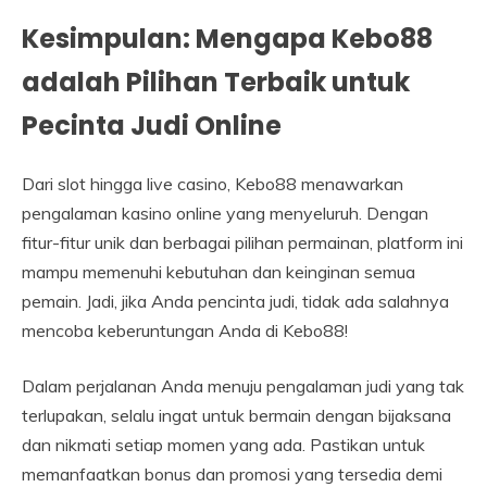
Kesimpulan: Mengapa Kebo88
adalah Pilihan Terbaik untuk
Pecinta Judi Online
Dari slot hingga live casino, Kebo88 menawarkan
pengalaman kasino online yang menyeluruh. Dengan
fitur-fitur unik dan berbagai pilihan permainan, platform ini
mampu memenuhi kebutuhan dan keinginan semua
pemain. Jadi, jika Anda pencinta judi, tidak ada salahnya
mencoba keberuntungan Anda di Kebo88!
Dalam perjalanan Anda menuju pengalaman judi yang tak
terlupakan, selalu ingat untuk bermain dengan bijaksana
dan nikmati setiap momen yang ada. Pastikan untuk
memanfaatkan bonus dan promosi yang tersedia demi