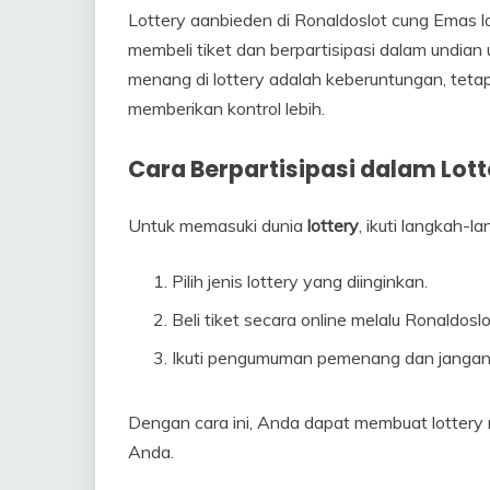
Lottery aanbieden di Ronaldoslot cung Emas la
membeli tiket dan berpartisipasi dalam undia
menang di lottery adalah keberuntungan, teta
memberikan kontrol lebih.
Cara Berpartisipasi dalam Lott
Untuk memasuki dunia
lottery
, ikuti langkah-la
Pilih jenis lottery yang diinginkan.
Beli tiket secara online melalu Ronaldoslo
Ikuti pengumuman pemenang dan jangan 
Dengan cara ini, Anda dapat membuat lottery
Anda.