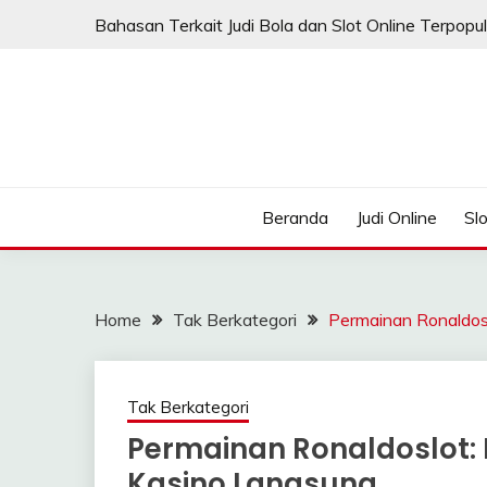
Skip
Bahasan Terkait Judi Bola dan Slot Online Terpopul
to
content
Beranda
Judi Online
Sl
Home
Tak Berkategori
Permainan Ronaldosl
Tak Berkategori
Permainan Ronaldoslot: 
Kasino Langsung