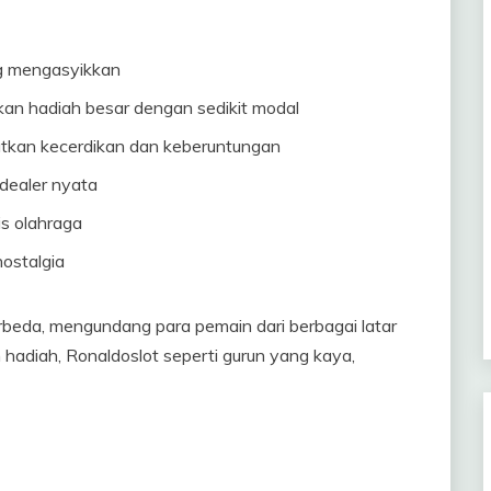
g mengasyikkan
n hadiah besar dengan sedikit modal
atkan kecerdikan dan keberuntungan
dealer nyata
is olahraga
ostalgia
beda, mengundang para pemain dari berbagai latar
 hadiah, Ronaldoslot seperti gurun yang kaya,