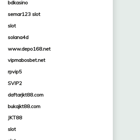
bdkasino
semar123 slot
slot
solana4d
www.depo168.net
vipmabosbet.net
rpvip5
SVIP2
daftarjkt88.com
bukajkt88.com
JKT88
slot