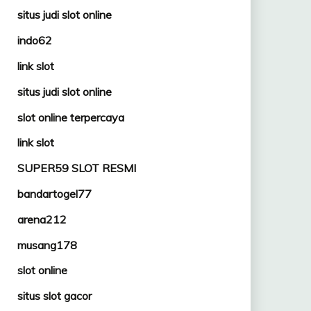
situs judi slot online
indo62
link slot
situs judi slot online
slot online terpercaya
link slot
SUPER59 SLOT RESMI
bandartogel77
arena212
musang178
slot online
situs slot gacor