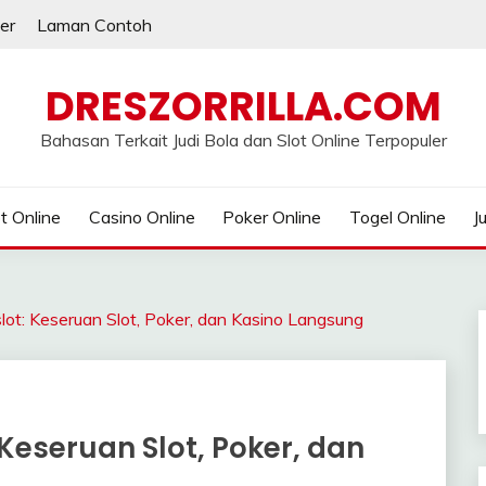
er
Laman Contoh
DRESZORRILLA.COM
Bahasan Terkait Judi Bola dan Slot Online Terpopuler
ot Online
Casino Online
Poker Online
Togel Online
J
ot: Keseruan Slot, Poker, dan Kasino Langsung
Keseruan Slot, Poker, dan