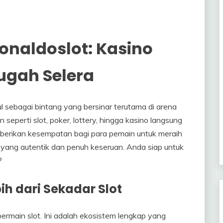
onaldoslot: Kasino
ugah Selera
 sebagai bintang yang bersinar terutama di arena
eperti slot, poker, lottery, hingga kasino langsung
berikan kesempatan bagi para pemain untuk meraih
yang autentik dan penuh keseruan. Anda siap untuk
?
ih dari Sekadar Slot
ermain slot. Ini adalah ekosistem lengkap yang