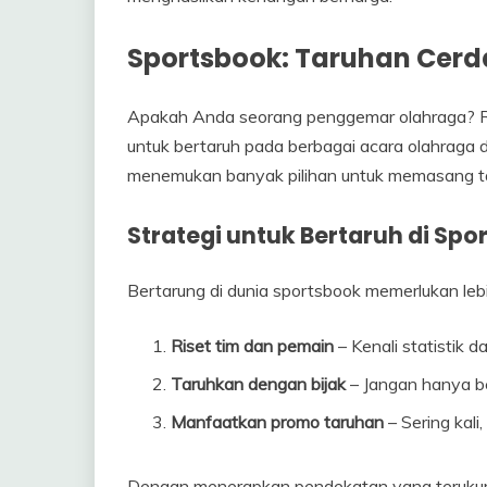
Sportsbook: Taruhan Cerda
Apakah Anda seorang penggemar olahraga? Ro
untuk bertaruh pada berbagai acara olahraga d
menemukan banyak pilihan untuk memasang t
Strategi untuk Bertaruh di Spo
Bertarung di dunia sportsbook memerlukan lebi
Riset tim dan pemain
– Kenali statistik d
Taruhkan dengan bijak
– Jangan hanya b
Manfaatkan promo taruhan
– Sering kal
Dengan menerapkan pendekatan yang terukur