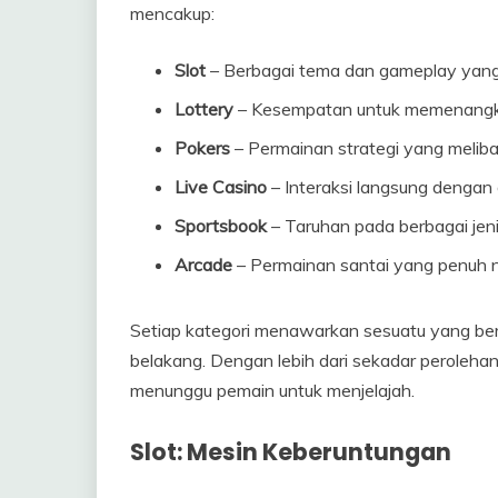
mencakup:
Slot
– Berbagai tema dan gameplay yan
Lottery
– Kesempatan untuk memenangka
Pokers
– Permainan strategi yang melib
Live Casino
– Interaksi langsung dengan 
Sportsbook
– Taruhan pada berbagai jen
Arcade
– Permainan santai yang penuh n
Setiap kategori menawarkan sesuatu yang ber
belakang. Dengan lebih dari sekadar perolehan
menunggu pemain untuk menjelajah.
Slot: Mesin Keberuntungan