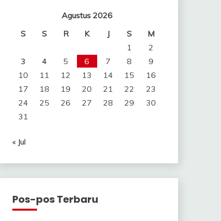
Agustus 2026
S
S
R
K
J
S
M
1
2
3
4
5
6
7
8
9
10
11
12
13
14
15
16
17
18
19
20
21
22
23
24
25
26
27
28
29
30
31
« Jul
Pos-pos Terbaru