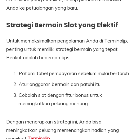
Anda ke petualangan yang baru.
Strategi Bermain Slot yang Efektif
Untuk memaksimalkan pengalaman Anda di Terminaljp,
penting untuk memiliki strategi bermain yang tepat.
Berikut adalah beberapa tips:
Pahami tabel pembayaran sebelum mulai bertaruh.
Atur anggaran bermain dan patuhi itu.
Cobalah slot dengan fitur bonus untuk
meningkatkan peluang menang.
Dengan menerapkan strategi ini, Anda bisa
meningkatkan peluang memenangkan hadiah yang
memikat!
Terminaljp