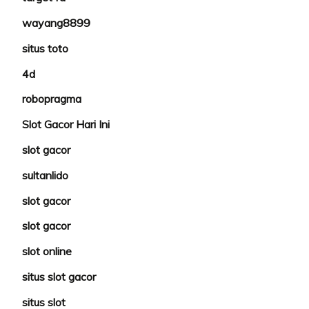
wayang8899
situs toto
4d
robopragma
Slot Gacor Hari Ini
slot gacor
sultanlido
slot gacor
slot gacor
slot online
situs slot gacor
situs slot