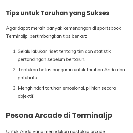
Tips untuk Taruhan yang Sukses
Agar dapat meraih banyak kemenangan di sportsbook
Terminaljp, pertimbangkan tips berikut:
Selalu lakukan riset tentang tim dan statistik
pertandingan sebelum bertaruh.
Tentukan batas anggaran untuk taruhan Anda dan
patuhi itu.
Menghindari taruhan emosional, pilihlah secara
objektif.
Pesona Arcade di Terminaljp
Untuk Anda yang merindukan nostalgia arcade,