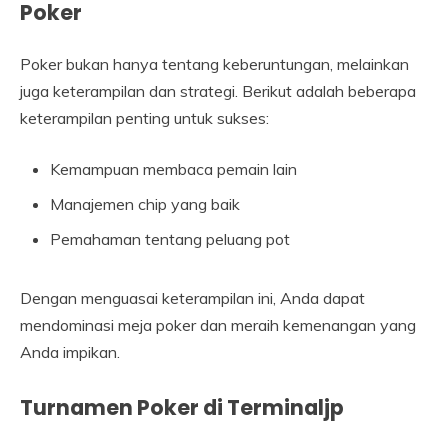
Poker
Poker bukan hanya tentang keberuntungan, melainkan
juga keterampilan dan strategi. Berikut adalah beberapa
keterampilan penting untuk sukses:
Kemampuan membaca pemain lain
Manajemen chip yang baik
Pemahaman tentang peluang pot
Dengan menguasai keterampilan ini, Anda dapat
mendominasi meja poker dan meraih kemenangan yang
Anda impikan.
Turnamen Poker di Terminaljp