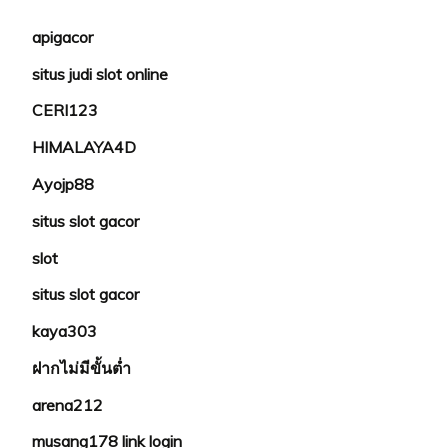
apigacor
situs judi slot online
CERI123
HIMALAYA4D
Ayojp88
situs slot gacor
slot
situs slot gacor
kaya303
ฝากไม่มีขั้นต่ำ
arena212
musang178 link login