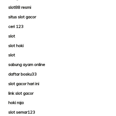
slot88 resmi
situs slot gacor
ceri 123
slot
slot hoki
slot
sabung ayam online
daftar bosku33
slot gacor hari ini
link slot gacor
hoki raja
slot semar123