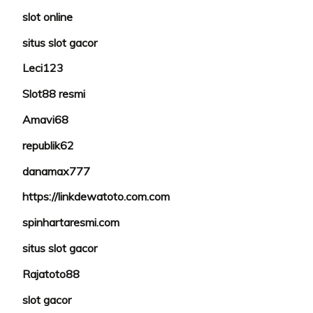
slot online
situs slot gacor
Leci123
Slot88 resmi
Amavi68
republik62
danamax777
https://linkdewatoto.com.com
spinhartaresmi.com
situs slot gacor
Rajatoto88
slot gacor