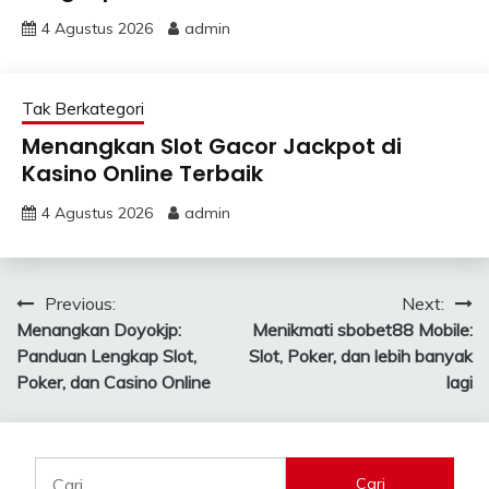
4 Agustus 2026
admin
Tak Berkategori
Menangkan Slot Gacor Jackpot di
Kasino Online Terbaik
4 Agustus 2026
admin
Navigasi
Previous:
Next:
Menangkan Doyokjp:
Menikmati sbobet88 Mobile:
pos
Panduan Lengkap Slot,
Slot, Poker, dan lebih banyak
Poker, dan Casino Online
lagi
Cari