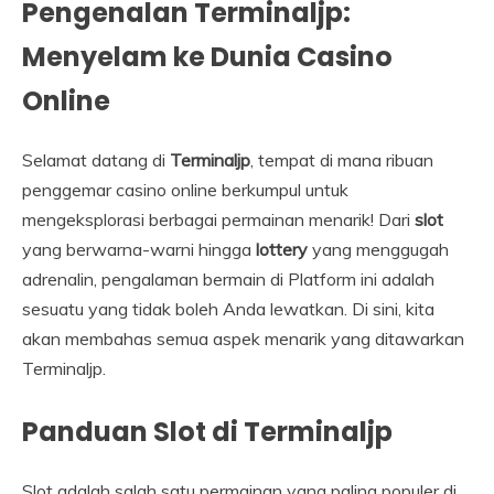
Pengenalan Terminaljp:
Menyelam ke Dunia Casino
Online
Selamat datang di
Terminaljp
, tempat di mana ribuan
penggemar casino online berkumpul untuk
mengeksplorasi berbagai permainan menarik! Dari
slot
yang berwarna-warni hingga
lottery
yang menggugah
adrenalin, pengalaman bermain di Platform ini adalah
sesuatu yang tidak boleh Anda lewatkan. Di sini, kita
akan membahas semua aspek menarik yang ditawarkan
Terminaljp.
Panduan Slot di Terminaljp
Slot adalah salah satu permainan yang paling populer di