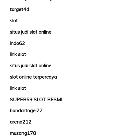
target4d
slot
situs judi slot online
indo62
link slot
situs judi slot online
slot online terpercaya
link slot
SUPER59 SLOT RESMI
bandartogel77
arena212
musang178