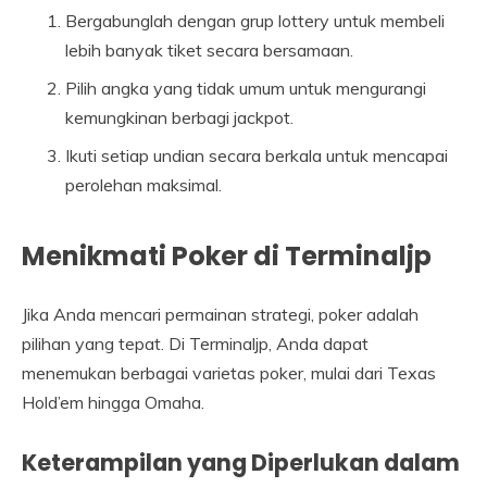
Bergabunglah dengan grup lottery untuk membeli
lebih banyak tiket secara bersamaan.
Pilih angka yang tidak umum untuk mengurangi
kemungkinan berbagi jackpot.
Ikuti setiap undian secara berkala untuk mencapai
perolehan maksimal.
Menikmati Poker di Terminaljp
Jika Anda mencari permainan strategi, poker adalah
pilihan yang tepat. Di Terminaljp, Anda dapat
menemukan berbagai varietas poker, mulai dari Texas
Hold’em hingga Omaha.
Keterampilan yang Diperlukan dalam