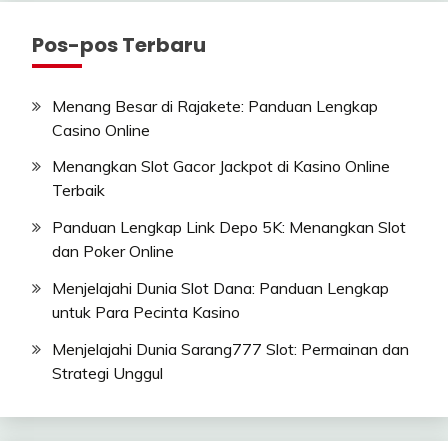
Pos-pos Terbaru
Menang Besar di Rajakete: Panduan Lengkap
Casino Online
Menangkan Slot Gacor Jackpot di Kasino Online
Terbaik
Panduan Lengkap Link Depo 5K: Menangkan Slot
dan Poker Online
Menjelajahi Dunia Slot Dana: Panduan Lengkap
untuk Para Pecinta Kasino
Menjelajahi Dunia Sarang777 Slot: Permainan dan
Strategi Unggul