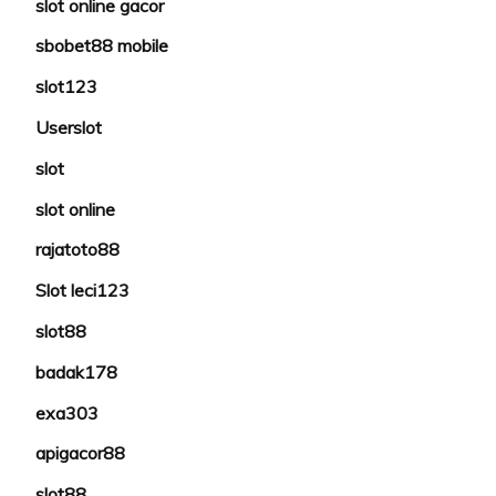
slot online gacor
sbobet88 mobile
slot123
Userslot
slot
slot online
rajatoto88
Slot leci123
slot88
badak178
exa303
apigacor88
slot88