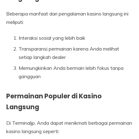
Beberapa manfaat dari pengalaman kasino langsung ini
meliputi:
Interaksi sosial yang lebih baik
Transparansi permainan karena Anda melihat
setiap langkah dealer
Memungkinkan Anda bermain lebih fokus tanpa
gangguan
Permainan Populer di Kasino
Langsung
Di Terminaljp, Anda dapat menikmati berbagai permainan
kasino langsung seperti: