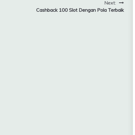
Next:
Cashback 100 Slot Dengan Pola Terbaik