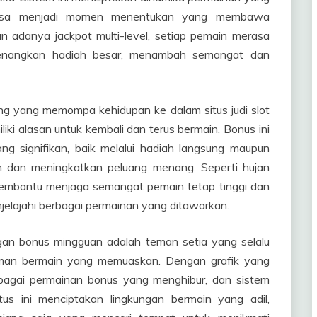
n bisa menjadi momen menentukan yang membawa
 adanya jackpot multi-level, setiap pemain merasa
menangkan hadiah besar, menambah semangat dan
ng yang memompa kehidupan ke dalam situs judi slot
ki alasan untuk kembali dan terus bermain. Bonus ini
ng signifikan, baik melalui hadiah langsung maupun
n dan meningkatkan peluang menang. Seperti hujan
embantu menjaga semangat pemain tetap tinggi dan
elajahi berbagai permainan yang ditawarkan.
engan bonus mingguan adalah teman setia yang selalu
aman bermain yang memuaskan. Dengan grafik yang
rbagai permainan bonus yang menghibur, dan sistem
itus ini menciptakan lingkungan bermain yang adil,