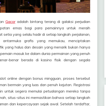
uan
Gacor
adalah bintang terang di galaksi perjudian
empatan emas bagi para pemainnya untuk meraih
setia yang selalu hadir di setiap langkah perjalanan,
n antarmuka grafis yang memukau, menciptakan
fik yang halus dan desain yang menarik bukan hanya
 pemain masuk ke dalam dunia permainan yang penuh
enar-benar berada di kasino fisik dengan segala
 slot online dengan bonus mingguan, proses tersebut
man bermain yang luas dan penuh kejutan. Registrasi
n untuk segera memulai petualangan mereka tanpa
h, situs-situs ini memastikan bahwa setiap langkah
yaman dan kepercayaan sejak awal. Setelah terdaftar,