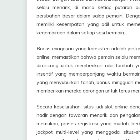
selalu menarik, di mana setiap putara
perubahan besar dalam saldo pemain. Dengan
memiliki kesempatan yang adil untuk me
kegembiraan dalam setiap sesi bermain.
Bonus mingguan yang konsisten adalah jantu
online, memastikan bahwa pemain selalu memili
dirancang untuk memberikan nilai tambah ya
insentif yang memperpanjang waktu bermai
yang menyuburkan tanah, bonus mingguan m
memberikan mereka dorongan untuk terus menj
Secara keseluruhan, situs judi slot online d
hadir dengan tawaran menarik dan pengal
memukau, proses registrasi yang mudah, be
jackpot multi-level yang menggoda, situs-s