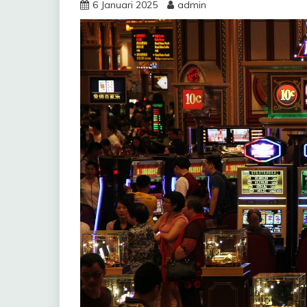
6 Januari 2025
admin