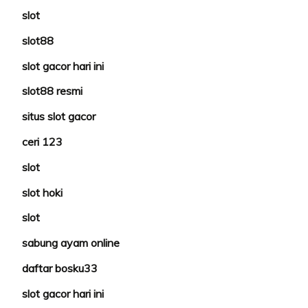
slot
slot88
slot gacor hari ini
slot88 resmi
situs slot gacor
ceri 123
slot
slot hoki
slot
sabung ayam online
daftar bosku33
slot gacor hari ini