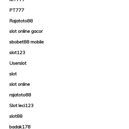
PT777
Rajatoto88
slot online gacor
sbobet88 mobile
slot123
Userslot
slot
slot online
rajatoto88
Slot leci123
slot88
badak178