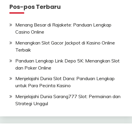
Pos-pos Terbaru
Menang Besar di Rajakete: Panduan Lengkap
Casino Online
Menangkan Slot Gacor Jackpot di Kasino Online
Terbaik
Panduan Lengkap Link Depo 5K: Menangkan Slot
dan Poker Online
Menjelajahi Dunia Slot Dana: Panduan Lengkap
untuk Para Pecinta Kasino
Menjelajahi Dunia Sarang777 Slot: Permainan dan
Strategi Unggul