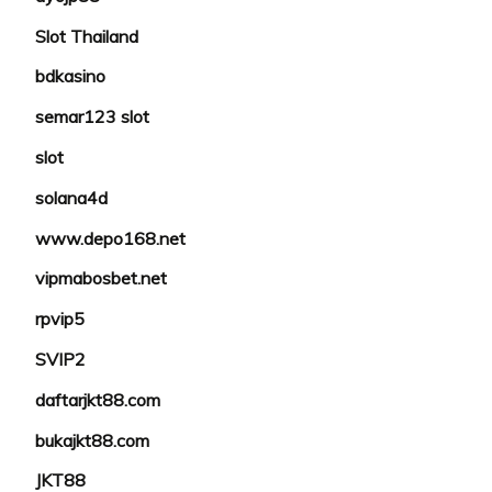
Slot Thailand
bdkasino
semar123 slot
slot
solana4d
www.depo168.net
vipmabosbet.net
rpvip5
SVIP2
daftarjkt88.com
bukajkt88.com
JKT88