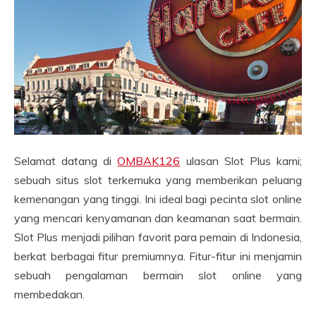
Selamat datang di
OMBAK126
ulasan Slot Plus kami;
sebuah situs slot terkemuka yang memberikan peluang
kemenangan yang tinggi. Ini ideal bagi pecinta slot online
yang mencari kenyamanan dan keamanan saat bermain.
Slot Plus menjadi pilihan favorit para pemain di Indonesia,
berkat berbagai fitur premiumnya. Fitur-fitur ini menjamin
sebuah pengalaman bermain slot online yang
membedakan.