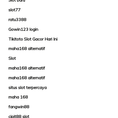
Slot baru
slot77
ratu3388
Gowin123 login
Tikitoto Slot Gacor Hari Ini
maha168 alternatif
Slot
maha168 alternatif
maha168 alternatif
situs slot terpercaya
maha 168
fangwin88
cipit88 slot