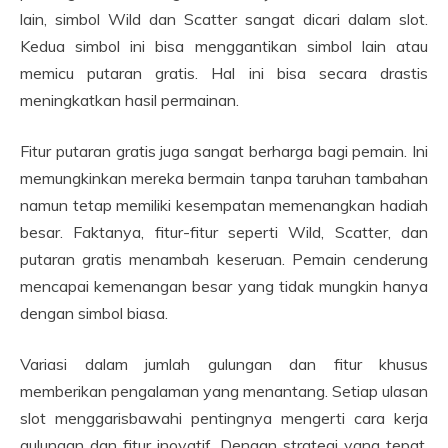
lain, simbol Wild dan Scatter sangat dicari dalam slot.
Kedua simbol ini bisa menggantikan simbol lain atau
memicu putaran gratis. Hal ini bisa secara drastis
meningkatkan hasil permainan.
Fitur putaran gratis juga sangat berharga bagi pemain. Ini
memungkinkan mereka bermain tanpa taruhan tambahan
namun tetap memiliki kesempatan memenangkan hadiah
besar. Faktanya, fitur-fitur seperti Wild, Scatter, dan
putaran gratis menambah keseruan. Pemain cenderung
mencapai kemenangan besar yang tidak mungkin hanya
dengan simbol biasa.
Variasi dalam jumlah gulungan dan fitur khusus
memberikan pengalaman yang menantang. Setiap ulasan
slot menggarisbawahi pentingnya mengerti cara kerja
gulungan dan fitur inovatif. Dengan strategi yang tepat,