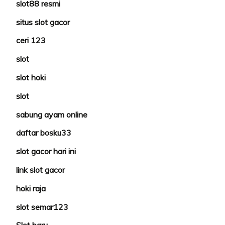
slot88 resmi
situs slot gacor
ceri 123
slot
slot hoki
slot
sabung ayam online
daftar bosku33
slot gacor hari ini
link slot gacor
hoki raja
slot semar123