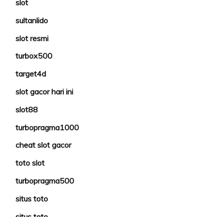
slot
sultanlido
slot resmi
turbox500
target4d
slot gacor hari ini
slot88
turbopragma1000
cheat slot gacor
toto slot
turbopragma500
situs toto
situs toto