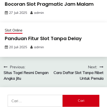
Bocoran Slot Pragmatic Jam Malam
27 Juli 2025
admin
Slot Online
Panduan Fitur Slot Tanpa Delay
20 Juli 2025
admin
Navigasi
Previous:
Next:
Situs Togel Resmi Dengan
Cara Daftar Slot Tanpa Ribet
pos
Angka Jitu
Untuk Pemula
Cari
untuk: