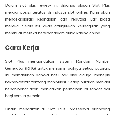
Dalam slot plus review ini, dibahas alasan Slot Plus
merajai posisi teratas di industri slot online. Kami akan
mengeksplorasi keandalan dan reputasi luar biasa
mereka. Selain itu, akan ditunjukkan keunggulan yang
membuat mereka bersinar dalam dunia kasino online.
Cara Kerja
Slot Plus mengandalkan sistem Random Number
Generator (RNG) untuk menjamin adilnya setiap putaran.
Ini memastikan bahwa hasil tak bisa diduga, menepis
kekhawatiran tentang manipulasi. Setiap putaran menjadi
benar-benar acak, menjadikan permainan ini sangat adil
bagi semua pemain.
Untuk mendaftar di Slot Plus, prosesnya dirancang