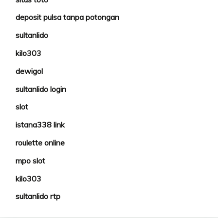
deposit pulsa tanpa potongan
sultanlido
kilo303
dewigol
sultanlido login
slot
istana338 link
roulette online
mpo slot
kilo303
sultanlido rtp