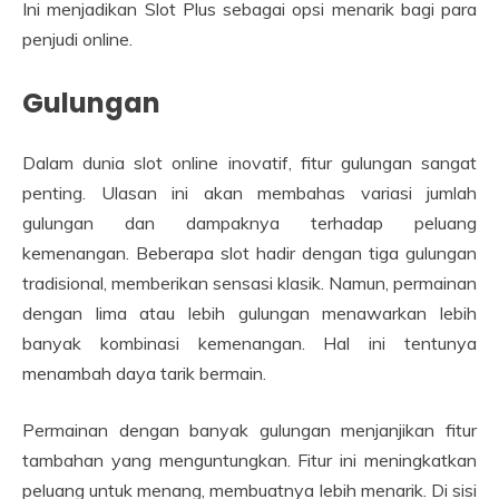
Ini menjadikan Slot Plus sebagai opsi menarik bagi para
penjudi online.
Gulungan
Dalam dunia slot online inovatif, fitur gulungan sangat
penting. Ulasan ini akan membahas variasi jumlah
gulungan dan dampaknya terhadap peluang
kemenangan. Beberapa slot hadir dengan tiga gulungan
tradisional, memberikan sensasi klasik. Namun, permainan
dengan lima atau lebih gulungan menawarkan lebih
banyak kombinasi kemenangan. Hal ini tentunya
menambah daya tarik bermain.
Permainan dengan banyak gulungan menjanjikan fitur
tambahan yang menguntungkan. Fitur ini meningkatkan
peluang untuk menang, membuatnya lebih menarik. Di sisi