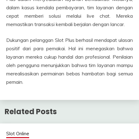
dalam kasus kendala pembayaran, tim layanan dengan
cepat memberi solusi melalui live chat. Mereka
memastikan transaksi kembali berjalan dengan lancar.
Dukungan pelanggan Slot Plus berhasil mendapat ulasan
positif dari para pemakai. Hal ini menegaskan bahwa
layanan mereka cukup handal dan profesional. Penilaian
oleh pengguna menunjukkan bahwa tim layanan mampu
merealisasikan permainan bebas hambatan bagi semua
pemain.
Related Posts
Slot Online