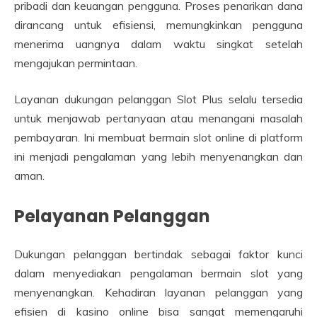
pribadi dan keuangan pengguna. Proses penarikan dana
dirancang untuk efisiensi, memungkinkan pengguna
menerima uangnya dalam waktu singkat setelah
mengajukan permintaan.
Layanan dukungan pelanggan Slot Plus selalu tersedia
untuk menjawab pertanyaan atau menangani masalah
pembayaran. Ini membuat bermain slot online di platform
ini menjadi pengalaman yang lebih menyenangkan dan
aman.
Pelayanan Pelanggan
Dukungan pelanggan bertindak sebagai faktor kunci
dalam menyediakan pengalaman bermain slot yang
menyenangkan. Kehadiran layanan pelanggan yang
efisien di kasino online bisa sangat memengaruhi