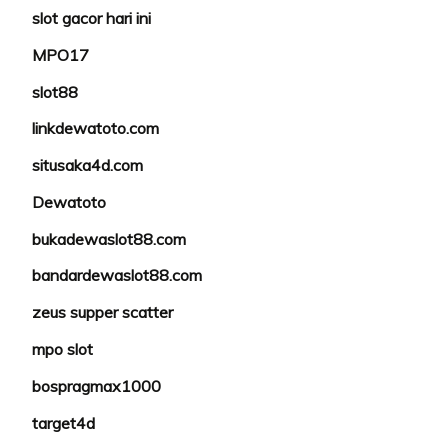
slot gacor hari ini
MPO17
slot88
linkdewatoto.com
situsaka4d.com
Dewatoto
bukadewaslot88.com
bandardewaslot88.com
zeus supper scatter
mpo slot
bospragmax1000
target4d