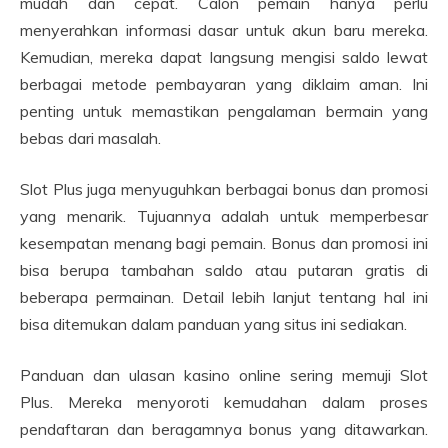
mudah dan cepat. Calon pemain hanya perlu
menyerahkan informasi dasar untuk akun baru mereka.
Kemudian, mereka dapat langsung mengisi saldo lewat
berbagai metode pembayaran yang diklaim aman. Ini
penting untuk memastikan pengalaman bermain yang
bebas dari masalah.
Slot Plus juga menyuguhkan berbagai bonus dan promosi
yang menarik. Tujuannya adalah untuk memperbesar
kesempatan menang bagi pemain. Bonus dan promosi ini
bisa berupa tambahan saldo atau putaran gratis di
beberapa permainan. Detail lebih lanjut tentang hal ini
bisa ditemukan dalam panduan yang situs ini sediakan.
Panduan dan ulasan kasino online sering memuji Slot
Plus. Mereka menyoroti kemudahan dalam proses
pendaftaran dan beragamnya bonus yang ditawarkan.