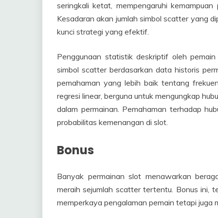
seringkali ketat, mempengaruhi kemampuan 
Kesadaran akan jumlah simbol scatter yang di
kunci strategi yang efektif.
Penggunaan statistik deskriptif oleh pema
simbol scatter berdasarkan data historis per
pemahaman yang lebih baik tentang frekuensi
regresi linear, berguna untuk mengungkap hub
dalam permainan. Pemahaman terhadap hubu
probabilitas kemenangan di slot.
Bonus
Banyak permainan slot menawarkan beraga
meraih sejumlah scatter tertentu. Bonus ini,
memperkaya pengalaman pemain tetapi juga 