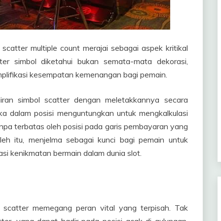
scatter multiple count merajai sebagai aspek kritikal
ter simbol diketahui bukan semata-mata dekorasi,
amplifikasi kesempatan kemenangan bagi pemain.
an simbol scatter dengan meletakkannya secara
eka dalam posisi menguntungkan untuk mengkalkulasi
npa terbatas oleh posisi pada garis pembayaran yang
leh itu, menjelma sebagai kunci bagi pemain untuk
asi kenikmatan bermain dalam dunia slot.
 scatter memegang peran vital yang terpisah. Tak
ter, yang dapat hadir pada posisi acak di gulungan,