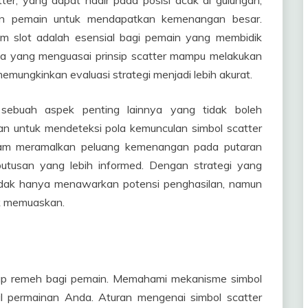
nan pemain untuk mendapatkan kemenangan besar.
m slot adalah esensial bagi pemain yang membidik
eka yang menguasai prinsip scatter mampu melakukan
mungkinkan evaluasi strategi menjadi lebih akurat.
sebuah aspek penting lainnya yang tidak boleh
lakan untuk mendeteksi pola kemunculan simbol scatter
 dalam meramalkan peluang kemenangan pada putaran
utusan yang lebih informed. Dengan strategi yang
 tidak hanya menawarkan potensi penghasilan, namun
ik memuaskan.
ggap remeh bagi pemain. Memahami mekanisme simbol
il permainan Anda. Aturan mengenai simbol scatter