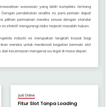
a menawarkan wawasan yang lebih kompleks tentang
 Dengan pendekatan analitis ini, para pemain dapat
hwa pilihan permainan mereka sesuai dengan standar
i efektif mengurangi risiko terjerat masalah hukum.
lola industri ini merupakan langkah krusial bagi
inkan mereka untuk menikmati kegiatan bermain slot
 dari kecemasan mengenai isu legal di masa depan.
Judi Online
Fitur Slot Tanpa Loading