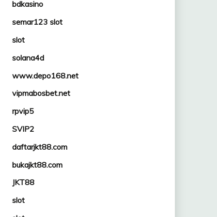
bdkasino
semar123 slot
slot
solana4d
www.depo168.net
vipmabosbet.net
rpvip5
SVIP2
daftarjkt88.com
bukajkt88.com
JKT88
slot