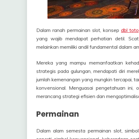
Dalam ranah permainan slot, konsep
dbl toto
yang wajib mendapat perhatian detil. Scat
melainkan memiliki andil fundamental dalam 
Mereka yang mampu memanfaatkan kehadir
strategis pada gulungan, mendapati diri mer
jumlah kemenangan yang mungkin tercapai, ta
konvensional. Menguasai pengetahuan ini, o
merancang strategi efisien dan mengoptimalis
Permainan
Dalam alam semesta permainan slot, simbol
seperti simbol konvensional, keberadaan scat