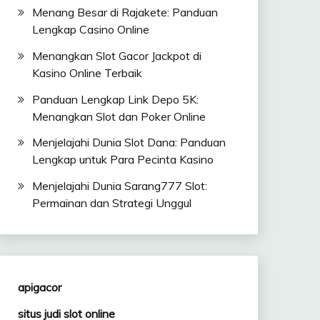
Menang Besar di Rajakete: Panduan
Lengkap Casino Online
Menangkan Slot Gacor Jackpot di
Kasino Online Terbaik
Panduan Lengkap Link Depo 5K:
Menangkan Slot dan Poker Online
Menjelajahi Dunia Slot Dana: Panduan
Lengkap untuk Para Pecinta Kasino
Menjelajahi Dunia Sarang777 Slot:
Permainan dan Strategi Unggul
apigacor
situs judi slot online