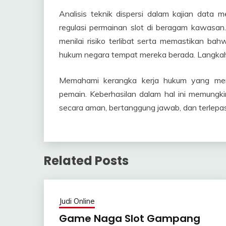
Analisis teknik dispersi dalam kajian dat
regulasi permainan slot di beragam kawasan.
menilai risiko terlibat serta memastikan ba
hukum negara tempat mereka berada. Langkah in
Memahami kerangka kerja hukum yang menge
pemain. Keberhasilan dalam hal ini memungk
secara aman, bertanggung jawab, dan terlepas
Related Posts
Judi Online
Game Naga Slot Gampang