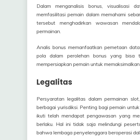
Dalam menganalisis bonus, visualisasi da
memfasilitasi pemain dalam memahami sebaran
tersebut menghadirkan wawasan mendala
permainan.
Analis bonus memanfaatkan pemetaan data se
pola dalam perolehan bonus yang bisa 
mempersiapkan pemain untuk memaksimalkan s
Legalitas
Persyaratan legalitas dalam permainan slo
berbagai yurisdiksi. Penting bagi pemain unt
ikuti telah mendapat pengawasan yang me
berlaku. Hal ini tidak saja melindungi pese
bahwa lembaga penyelenggara beroperasi dala