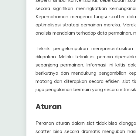
secara signifikan meningkatkan kemungki
Kepemahaman mengenai fungsi scatter dala
optimalisasi strategi pemainan mereka. Mer
analisis mendalam terhadap data permainan, me
Teknik pengelompokan merepresentasikan 
dilupakan. Melalui teknik ini, pemain dipersi
sepanjang permainan. Informasi ini kritis
berikutnya dan mendukung pengambilan kep
matang dan diterapkan secara efisien, slot
juga pengalaman bermain yang secara intrins
Aturan
Peranan aturan dalam slot tidak bisa dian
scatter bisa secara dramatis mengubah has