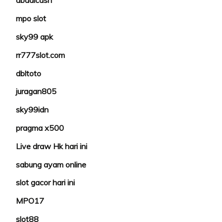
abadicash
mpo slot
sky99 apk
rr777slot.com
dbltoto
juragan805
sky99idn
pragma x500
Live draw Hk hari ini
sabung ayam online
slot gacor hari ini
MPO17
slot88