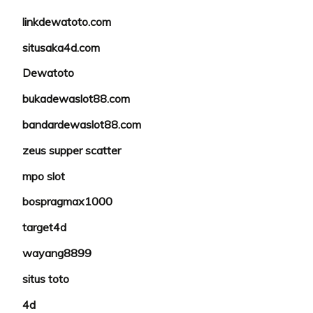
linkdewatoto.com
situsaka4d.com
Dewatoto
bukadewaslot88.com
bandardewaslot88.com
zeus supper scatter
mpo slot
bospragmax1000
target4d
wayang8899
situs toto
4d