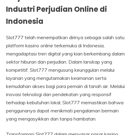
Industri Perjudian Online di
Indonesia
Slot777 telah menempatkan dirinya sebagai salah satu
platform kasino online terkemuka di Indonesia,
mengadaptasi tren digital yang kian berkembang dalam
sektor hiburan dan perjudian. Dalam lanskap yang
kompetitif, Slot777 mengusung keunggulan melalui
layanan yang mengutamakan keamanan serta
kemudahan akses bagi para pemain di tanah air. Melalui
inovasi teknologi dan pendekatan yang responsif
terhadap kebutuhan lokal, Slot777 memastikan bahwa
penggunanya dapat menikmati pengalaman bermain
yang mengasyikkan dan tanpa hambatan.
Transformasi Slot777 dalam menyasar pasar kasino