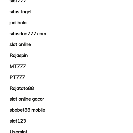
slot777
situs togel
judi bola
situsdan777.com
slot online
Rajaspin
MT777
PT777
Rajatoto88
slot online gacor
sbobet88 mobile
slot123
Userslot