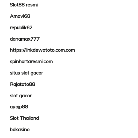
Slot88 resmi
Amavi68
republik62
danamax777
https://linkdewatoto.com.com
spinhartaresmi.com
situs slot gacor
Rajatoto88
slot gacor
ayojp88
Slot Thailand
bdkasino