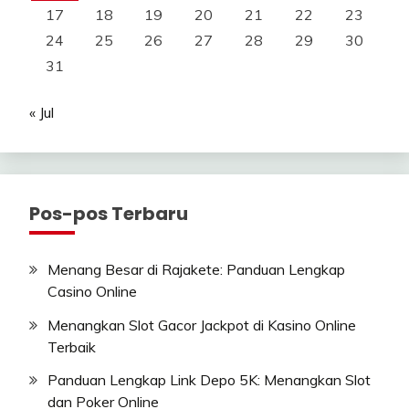
17
18
19
20
21
22
23
24
25
26
27
28
29
30
31
« Jul
Pos-pos Terbaru
Menang Besar di Rajakete: Panduan Lengkap
Casino Online
Menangkan Slot Gacor Jackpot di Kasino Online
Terbaik
Panduan Lengkap Link Depo 5K: Menangkan Slot
dan Poker Online