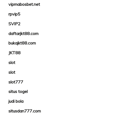
vipmabosbet.net
rpvip5
SVIP2
daftarjkt88.com
bukajkt88.com
JKT88
slot
slot
slot777
situs togel
judi bola
situsdan777.com