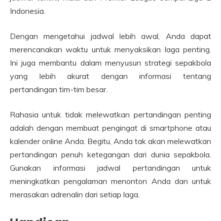
Indonesia.
Dengan mengetahui jadwal lebih awal, Anda dapat
merencanakan waktu untuk menyaksikan laga penting.
Ini juga membantu dalam menyusun strategi sepakbola
yang lebih akurat dengan informasi tentang
pertandingan tim-tim besar.
Rahasia untuk tidak melewatkan pertandingan penting
adalah dengan membuat pengingat di smartphone atau
kalender online Anda. Begitu, Anda tak akan melewatkan
pertandingan penuh ketegangan dari dunia sepakbola.
Gunakan informasi jadwal pertandingan untuk
meningkatkan pengalaman menonton Anda dan untuk
merasakan adrenalin dari setiap laga.