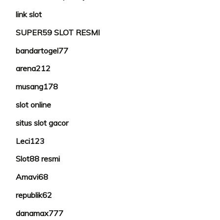
link slot
SUPER59 SLOT RESMI
bandartogel77
arena212
musang178
slot online
situs slot gacor
Leci123
Slot88 resmi
Amavi68
republik62
danamax777