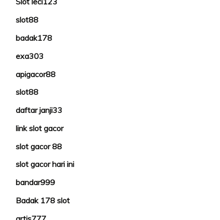
Slot leci123
slot88
badak178
exa303
apigacor88
slot88
daftar janji33
link slot gacor
slot gacor 88
slot gacor hari ini
bandar999
Badak 178 slot
artis777