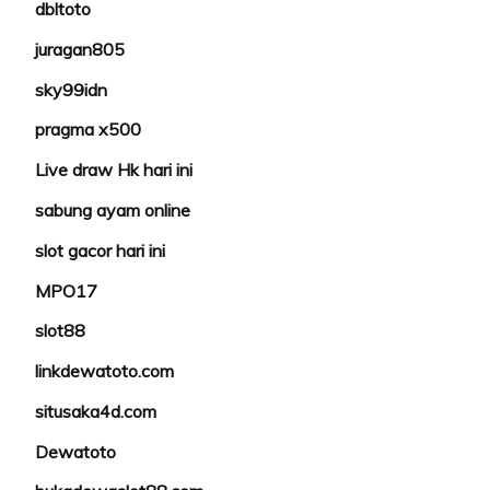
dbltoto
juragan805
sky99idn
pragma x500
Live draw Hk hari ini
sabung ayam online
slot gacor hari ini
MPO17
slot88
linkdewatoto.com
situsaka4d.com
Dewatoto