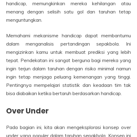
handicap, memungkinkan mereka kehilangan atau
menang dengan selisih satu gol dan taruhan tetap
menguntungkan.
Memahami mekanisme handicap dapat membantumu
dalam menganalisis pertandingan sepakbola. Ini
mengizinkan kamu untuk membuat prediksi yang lebih
tepat. Pendekatan ini sangat berguna bagi mereka yang
ingin terjun dalam taruhan dengan risiko minimal namun
ingin tetap menjaga peluang kemenangan yang tinggi.
Pentingnya mempelajari statistik dan keadaan tim tak
bisa diabaikan ketika bertaruh berdasarkan handicap.
Over Under
Pada bagian ini, kita akan mengeksplorasi konsep over
under yang populer dalam taruhan sepakbola. Konsep ini