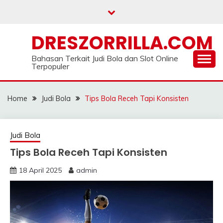
Skip
to
content
DRESZORRILLA.COM
Bahasan Terkait Judi Bola dan Slot Online
Terpopuler
Home
Judi Bola
Tips Bola Receh Tapi Konsisten
Judi Bola
Tips Bola Receh Tapi Konsisten
18 April 2025
admin