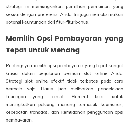
strategi ini memungkinkan pemilihan permainan yang
sesuai dengan preferensi Anda. Ini juga memaksimalkan
potensi keuntungan dari fitur-fitur bonus.
Memilih Opsi Pembayaran yang
Tepat untuk Menang
Pentingnya memilih opsi pembayaran yang tepat sangat
krusial dalam perjalanan bermain slot online Anda.
Strategi slot online efektif tidak terbatas pada cara
bermain saja. Harus juga melibatkan pengelolaan
keuangan yang cermat. Element kunci untuk
meningkatkan peluang menang termasuk keamanan,
kecepatan transaksi, dan kemudahan penggunaan opsi
pembayaran.