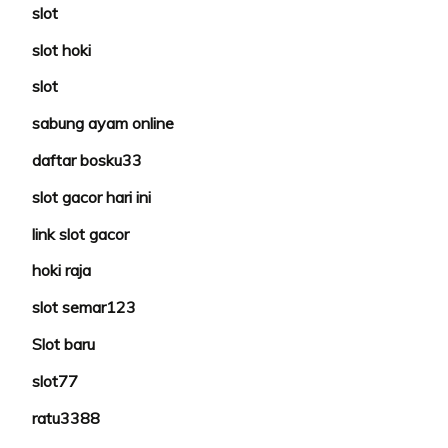
slot
slot hoki
slot
sabung ayam online
daftar bosku33
slot gacor hari ini
link slot gacor
hoki raja
slot semar123
Slot baru
slot77
ratu3388