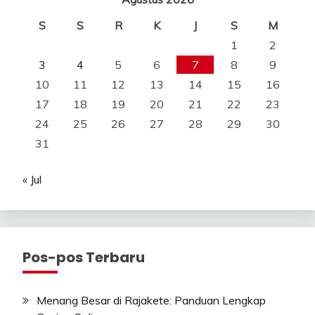
S
S
R
K
J
S
M
1
2
3
4
5
6
7
8
9
10
11
12
13
14
15
16
17
18
19
20
21
22
23
24
25
26
27
28
29
30
31
« Jul
Pos-pos Terbaru
Menang Besar di Rajakete: Panduan Lengkap