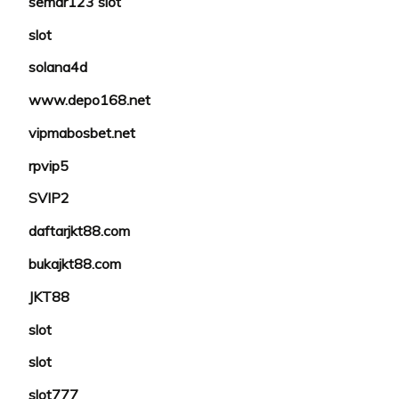
semar123 slot
slot
solana4d
www.depo168.net
vipmabosbet.net
rpvip5
SVIP2
daftarjkt88.com
bukajkt88.com
JKT88
slot
slot
slot777