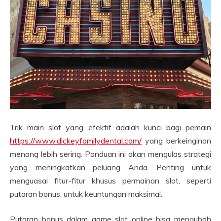
Trik main slot yang efektif adalah kunci bagi pemain
https://www.dickeyfamilydental.com/
yang berkeinginan
menang lebih sering. Panduan ini akan mengulas strategi
yang meningkatkan peluang Anda. Penting untuk
menguasai fitur-fitur khusus permainan slot, seperti
putaran bonus, untuk keuntungan maksimal.
Putaran bonus dalam game slot online bisa mengubah