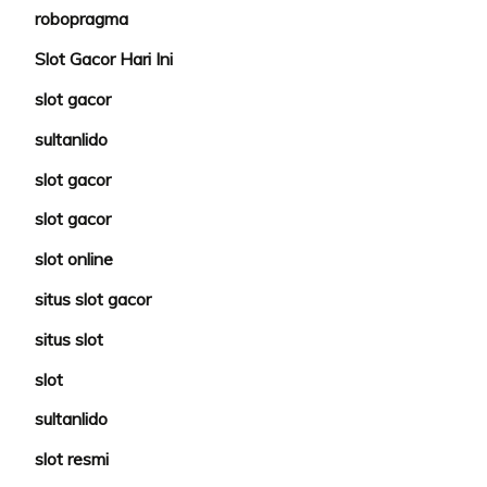
robopragma
Slot Gacor Hari Ini
slot gacor
sultanlido
slot gacor
slot gacor
slot online
situs slot gacor
situs slot
slot
sultanlido
slot resmi