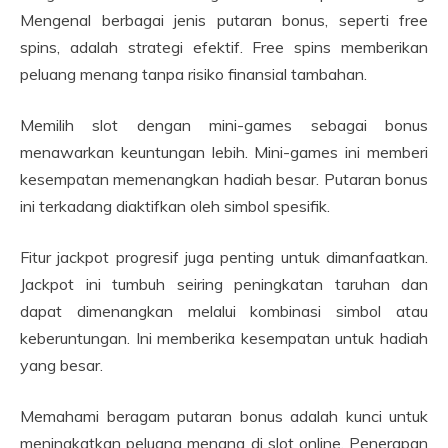
Mengenal berbagai jenis putaran bonus, seperti free
spins, adalah strategi efektif. Free spins memberikan
peluang menang tanpa risiko finansial tambahan.
Memilih slot dengan mini-games sebagai bonus
menawarkan keuntungan lebih. Mini-games ini memberi
kesempatan memenangkan hadiah besar. Putaran bonus
ini terkadang diaktifkan oleh simbol spesifik.
Fitur jackpot progresif juga penting untuk dimanfaatkan.
Jackpot ini tumbuh seiring peningkatan taruhan dan
dapat dimenangkan melalui kombinasi simbol atau
keberuntungan. Ini memberika kesempatan untuk hadiah
yang besar.
Memahami beragam putaran bonus adalah kunci untuk
meningkatkan peluang menang di slot online. Penerapan