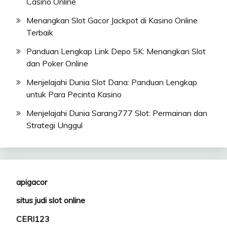
Casino Online
Menangkan Slot Gacor Jackpot di Kasino Online
Terbaik
Panduan Lengkap Link Depo 5K: Menangkan Slot
dan Poker Online
Menjelajahi Dunia Slot Dana: Panduan Lengkap
untuk Para Pecinta Kasino
Menjelajahi Dunia Sarang777 Slot: Permainan dan
Strategi Unggul
apigacor
situs judi slot online
CERI123