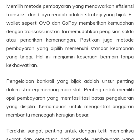
Memilih metode pembayaran yang menawarkan efisiensi
transaksi dan biaya rendah adalah strategi yang bijak. E-
wallet seperti OVO dan GoPay memberikan kemudahan
dengan transaksi instan. Ini memudahkan pengisian saldo
atau penarikan kemenangan. Pastikan juga metode
pembayaran yang dipilih memenuhi standar keamanan
yang tinggi. Hal ini menjamin keseruan bermain tanpa
kekhawatiran.
Pengelolaan bankroll yang bijak adalah unsur penting
dalam strategi menang main slot. Penting untuk memilih
opsi pembayaran yang memfasilitasi batas pengeluaran
yang disiplin. Kemampuan untuk mengontrol anggaran
membantu mencegah kerugian besar.
Terakhir, sangat penting untuk dengan teliti memeriksa
syarat dan ketentuan dari metode pembayaran yang