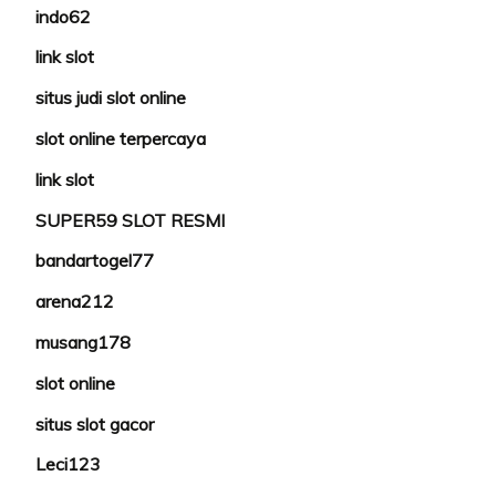
indo62
link slot
situs judi slot online
slot online terpercaya
link slot
SUPER59 SLOT RESMI
bandartogel77
arena212
musang178
slot online
situs slot gacor
Leci123