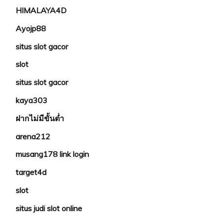
HIMALAYA4D
Ayojp88
situs slot gacor
slot
situs slot gacor
kaya303
ฝากไม่มีขั้นต่ำ
arena212
musang178 link login
target4d
slot
situs judi slot online