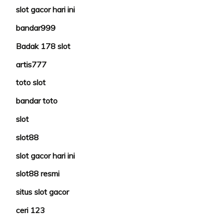
slot gacor hari ini
bandar999
Badak 178 slot
artis777
toto slot
bandar toto
slot
slot88
slot gacor hari ini
slot88 resmi
situs slot gacor
ceri 123