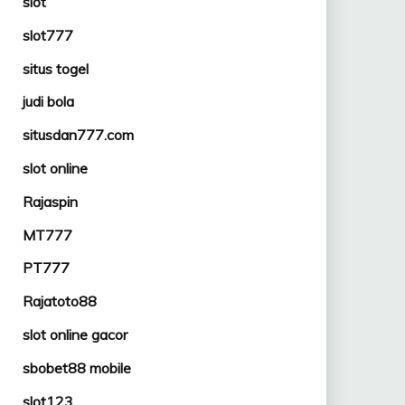
slot
slot777
situs togel
judi bola
situsdan777.com
slot online
Rajaspin
MT777
PT777
Rajatoto88
slot online gacor
sbobet88 mobile
slot123