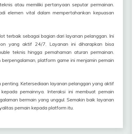
eknis atau memiliki pertanyaan seputar permainan.
adi elemen vital dalam mempertahankan kepuasan
 slot terbaik sebagai bagian dari layanan pelanggan. Ini
pon yang aktif 24/7. Layanan ini diharapkan bisa
rouble teknis hingga pemahaman aturan permainan.
n berpengalaman, platform game ini menjamin pemain
 penting. Ketersediaan layanan pelanggan yang aktif
ik kepada pemainnya. Interaksi ini membuat pemain
galaman bermain yang unggul. Semakin baik layanan
alitas pemain kepada platform itu.