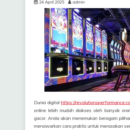
24 April 2025
admin
Dunia digital
https://revolutionsperformance.c
online lebih mudah diakses oleh banyak ora
gacor. Anda akan menemukan beragam pilihan g
menawarkan cara praktis untuk merasakan sen