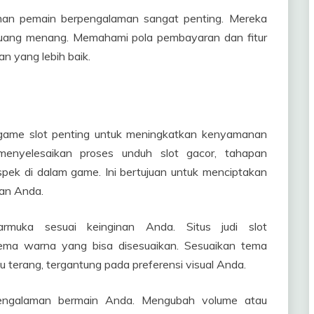
man pemain berpengalaman sangat penting. Mereka
luang menang. Memahami pola pembayaran dan fitur
n yang lebih baik.
 game slot penting untuk meningkatkan kenyamanan
enyelesaikan proses unduh slot gacor, tahapan
pek di dalam game. Ini bertujuan untuk menciptakan
an Anda.
rmuka sesuai keinginan Anda. Situs judi slot
ma warna yang bisa disesuaikan. Sesuaikan tema
u terang, tergantung pada preferensi visual Anda.
pengalaman bermain Anda. Mengubah volume atau