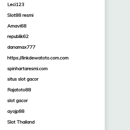
Leci123
Slot88 resmi
Amavi68
republik62
danamax777
https://linkdewatoto.com.com
spinhartaresmi.com
situs slot gacor
Rajatoto88
slot gacor
ayojp88
Slot Thailand