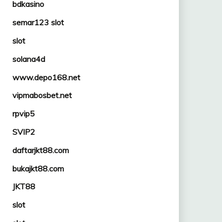
bdkasino
semar123 slot
slot
solana4d
www.depo168.net
vipmabosbet.net
rpvip5
SVIP2
daftarjkt88.com
bukajkt88.com
JKT88
slot