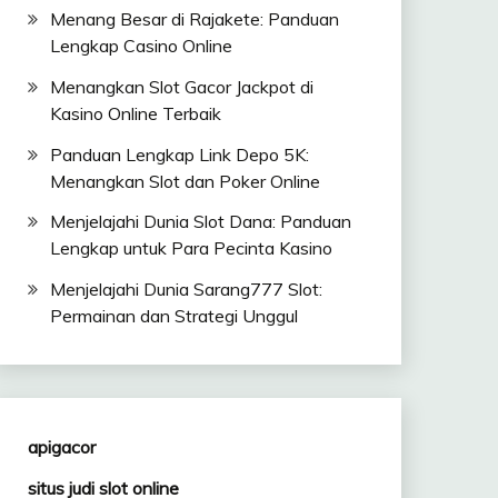
Menang Besar di Rajakete: Panduan
Lengkap Casino Online
Menangkan Slot Gacor Jackpot di
Kasino Online Terbaik
Panduan Lengkap Link Depo 5K:
Menangkan Slot dan Poker Online
Menjelajahi Dunia Slot Dana: Panduan
Lengkap untuk Para Pecinta Kasino
Menjelajahi Dunia Sarang777 Slot:
Permainan dan Strategi Unggul
apigacor
situs judi slot online