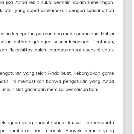
ia jika Anda lebih suka bermain dalam keheningan.
 latar yang dapat diselaraskan dengan suasana hati
uaian kecepatan putaran dan mode permainan. Hal ini
tan putaran gulungan sesuai keinginan. Tentunya,
an fleksibilitas dalam pengaturan ini esensial untuk
pengaturan yang telah Anda buat. Kebanyakan game
atis. Ini memastikan bahwa pengaturan yang Anda
da unduh slot gacor dan memulai permainan baru.
 pelanggan yang handal sangat krusial. Ini membantu
npa hambatan dan menarik. Banyak pemain yang