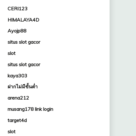
CERI123
HIMALAYA4D
Ayojp88
situs slot gacor
slot
situs slot gacor
kaya303
ฝากไม่มีขั้นต่ำ
arena212
musang178 link login
target4d
slot