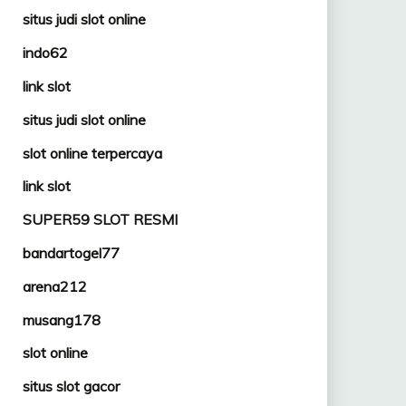
situs judi slot online
indo62
link slot
situs judi slot online
slot online terpercaya
link slot
SUPER59 SLOT RESMI
bandartogel77
arena212
musang178
slot online
situs slot gacor