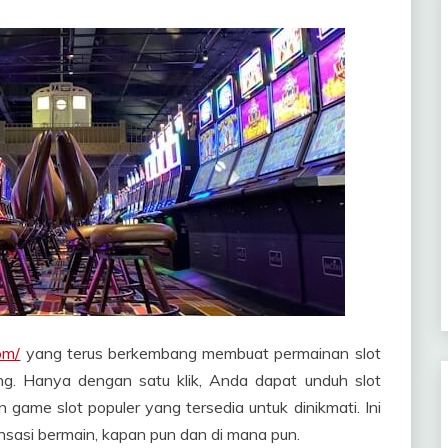
om/
yang terus berkembang membuat permainan slot
ng. Hanya dengan satu klik, Anda dapat unduh slot
ame slot populer yang tersedia untuk dinikmati. Ini
sasi bermain, kapan pun dan di mana pun.