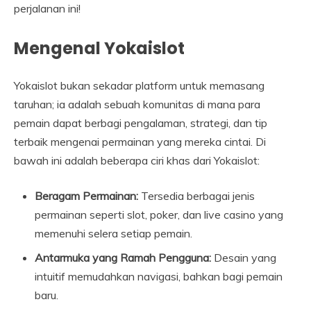
perjalanan ini!
Mengenal Yokaislot
Yokaislot bukan sekadar platform untuk memasang
taruhan; ia adalah sebuah komunitas di mana para
pemain dapat berbagi pengalaman, strategi, dan tip
terbaik mengenai permainan yang mereka cintai. Di
bawah ini adalah beberapa ciri khas dari Yokaislot:
Beragam Permainan:
Tersedia berbagai jenis
permainan seperti slot, poker, dan live casino yang
memenuhi selera setiap pemain.
Antarmuka yang Ramah Pengguna:
Desain yang
intuitif memudahkan navigasi, bahkan bagi pemain
baru.