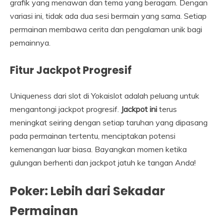
grafik yang menawan dan tema yang beragam. Dengan
variasi ini, tidak ada dua sesi bermain yang sama. Setiap
permainan membawa cerita dan pengalaman unik bagi
pemainnya.
Fitur Jackpot Progresif
Uniqueness dari slot di Yokaislot adalah peluang untuk
mengantongi jackpot progresif.
Jackpot ini
terus
meningkat seiring dengan setiap taruhan yang dipasang
pada permainan tertentu, menciptakan potensi
kemenangan luar biasa. Bayangkan momen ketika
gulungan berhenti dan jackpot jatuh ke tangan Anda!
Poker: Lebih dari Sekadar
Permainan