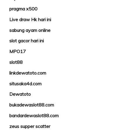
pragma x500
Live draw Hk hari ini
sabung ayam online
slot gacor hari ini
MPO17
slot88
linkdewatoto.com
situsaka4d.com
Dewatoto
bukadewaslot88.com
bandardewaslot88.com
zeus supper scatter