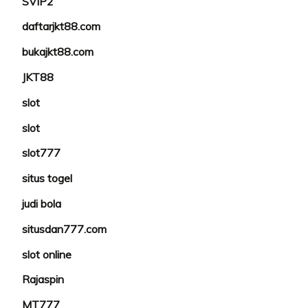
SVIP2
daftarjkt88.com
bukajkt88.com
JKT88
slot
slot
slot777
situs togel
judi bola
situsdan777.com
slot online
Rajaspin
MT777