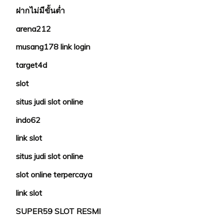
ฝากไม่มีขั้นต่ำ
arena212
musang178 link login
target4d
slot
situs judi slot online
indo62
link slot
situs judi slot online
slot online terpercaya
link slot
SUPER59 SLOT RESMI