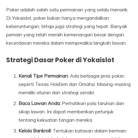
Poker adalah salah satu permainan yang selalu menarik.
Di Yokaislot, poker bukan hanya mengandalkan
keberuntungan, tetapi juga strategi yang tepat. Banyak
pemain yang telah meraih kemenangan besar dengan
kecerdasan mereka dalam memprediksi langkah lawan.
Strategi Dasar Poker di Yokaislot
Kenali Tipe Permainan:
Ada berbagai jenis poker,
seperti Texas Hold’em dan Omaha. Masing-masing
memiliki aturan dan strategi sendiri.
Baca Lawan Anda:
Perhatikan pola taruhan dan
sikap lawan. Ini dapat memberikan petunjuk
tentang kekuatan tangan mereka.
Kelola Bankroll:
Tentukan batasan dalam bermain