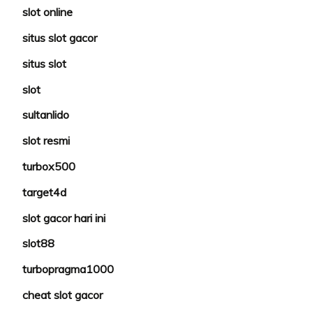
slot online
situs slot gacor
situs slot
slot
sultanlido
slot resmi
turbox500
target4d
slot gacor hari ini
slot88
turbopragma1000
cheat slot gacor