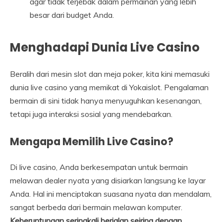
agar tidak terjebak dalam permainan yang lebih
besar dari budget Anda.
Menghadapi Dunia Live Casino
Beralih dari mesin slot dan meja poker, kita kini memasuki
dunia live casino yang memikat di Yokaislot. Pengalaman
bermain di sini tidak hanya menyuguhkan kesenangan,
tetapi juga interaksi sosial yang mendebarkan.
Mengapa Memilih Live Casino?
Di live casino, Anda berkesempatan untuk bermain
melawan dealer nyata yang disiarkan langsung ke layar
Anda. Hal ini menciptakan suasana nyata dan mendalam,
sangat berbeda dari bermain melawan komputer.
Keberuntungan seringkali berjalan seiring dengan