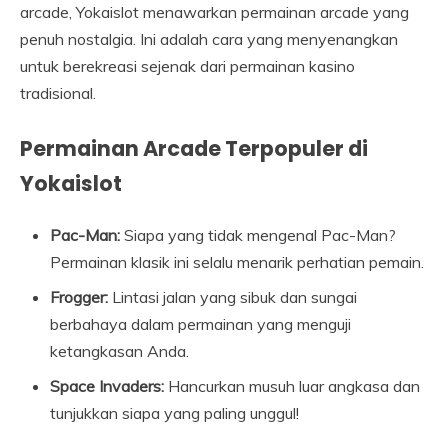
arcade, Yokaislot menawarkan permainan arcade yang
penuh nostalgia. Ini adalah cara yang menyenangkan
untuk berekreasi sejenak dari permainan kasino
tradisional.
Permainan Arcade Terpopuler di
Yokaislot
Pac-Man:
Siapa yang tidak mengenal Pac-Man?
Permainan klasik ini selalu menarik perhatian pemain.
Frogger:
Lintasi jalan yang sibuk dan sungai
berbahaya dalam permainan yang menguji
ketangkasan Anda.
Space Invaders:
Hancurkan musuh luar angkasa dan
tunjukkan siapa yang paling unggul!